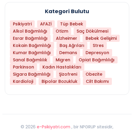
Kategori Bulutu
Psikiyatri
AFAZİ
Tüp Bebek
Alkol Bağımlılığı
Otizm
Saç Dökülmesi
Esrar Bağımlılığı
Alzheimer
Bebek Gelişimi
Kokain Bağımlılığı
Baş Ağrıları
Stres
Kumar Bağımlılığı
Demans
Depresyon
Sanal Bağımlılık
Migren
Opiat Bağımlılığı
Parkinson
Kadın Hastalıkları
Sigara Bağımlılığı
Şizofreni
Obezite
Kardioloji
Bipolar Bozukluk
Cilt Bakımı
©
2026
e-Psikiyatri.com
, bir NPGRUP sitesidir,