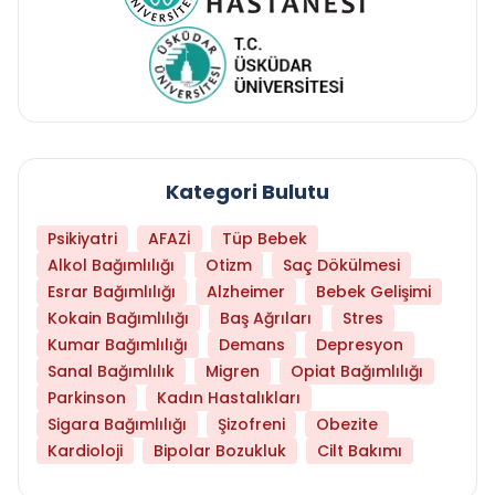
Kategori Bulutu
Psikiyatri
AFAZİ
Tüp Bebek
Alkol Bağımlılığı
Otizm
Saç Dökülmesi
Esrar Bağımlılığı
Alzheimer
Bebek Gelişimi
Kokain Bağımlılığı
Baş Ağrıları
Stres
Kumar Bağımlılığı
Demans
Depresyon
Sanal Bağımlılık
Migren
Opiat Bağımlılığı
Parkinson
Kadın Hastalıkları
Sigara Bağımlılığı
Şizofreni
Obezite
Kardioloji
Bipolar Bozukluk
Cilt Bakımı