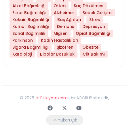
Alkol Bağımlılığı
Otizm
Saç Dökülmesi
Esrar Bağımlılığı
Alzheimer
Bebek Gelişimi
Kokain Bağımlılığı
Baş Ağrıları
Stres
Kumar Bağımlılığı
Demans
Depresyon
Sanal Bağımlılık
Migren
Opiat Bağımlılığı
Parkinson
Kadın Hastalıkları
Sigara Bağımlılığı
Şizofreni
Obezite
Kardioloji
Bipolar Bozukluk
Cilt Bakımı
©
2026
e-Psikiyatri.com
, bir NPGRUP sitesidir,
Faceebok
Twitter
Youtube
Yukarı Çık