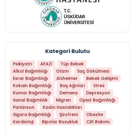
Kategori Bulutu
Psikiyatri
AFAZİ
Tüp Bebek
Alkol Bağımlılığı
Otizm
Saç Dökülmesi
Esrar Bağımlılığı
Alzheimer
Bebek Gelişimi
Kokain Bağımlılığı
Baş Ağrıları
Stres
Kumar Bağımlılığı
Demans
Depresyon
Sanal Bağımlılık
Migren
Opiat Bağımlılığı
Parkinson
Kadın Hastalıkları
Sigara Bağımlılığı
Şizofreni
Obezite
Kardioloji
Bipolar Bozukluk
Cilt Bakımı