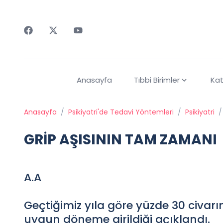
Faceebok
Twitter
Youtube
Anasayfa
Tıbbi Birimler
Kat
Anasayfa
/
Psikiyatri'de Tedavi Yöntemleri
/
Psikiyatri
/
GRİP AŞISININ TAM ZAMANI
A.A
Geçtiğimiz yıla göre yüzde 30 civarın
uygun döneme girildiği açıklandı.