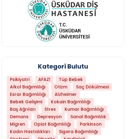
Kategori Bulutu
Psikiyatri
AFAZİ
Tüp Bebek
Alkol Bağımlılığı
Otizm
Saç Dökülmesi
Esrar Bağımlılığı
Alzheimer
Bebek Gelişimi
Kokain Bağımlılığı
Baş Ağrıları
Stres
Kumar Bağımlılığı
Hangi Yaşta Hangi Testi Yaptırmanız Gerekt
Demans
Depresyon
Sanal Bağımlılık
Migren
Opiat Bağımlılığı
Parkinson
Kadın Hastalıkları
Sigara Bağımlılığı