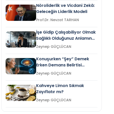
Nöroliderlik ve Vicdani Zekâ:
Geleceğin Liderlik Modeli
Prof.Dr. Nevzat TARHAN
İşe Gidip Çalışabiliyor Olmak
Sağlıklı Olduğunuz Anlamına
Gelir mi?
Zeynep GÜÇLÜCAN
Konuşurken “Şey” Demek
Erken Demans Belirtisi
Olabilir mi?
Zeynep GÜÇLÜCAN
Kahveye Limon Sıkmak
Zayıflatır mı?
Zeynep GÜÇLÜCAN