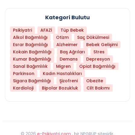
Kategori Bulutu
Psikiyatri
AFAZİ
Tüp Bebek
Alkol Bağımlılığı
Otizm
Saç Dökülmesi
Esrar Bağımlılığı
Alzheimer
Bebek Gelişimi
Kokain Bağımlılığı
Baş Ağrıları
Stres
Kumar Bağımlılığı
Demans
Depresyon
Sanal Bağımlılık
Migren
Opiat Bağımlılığı
Parkinson
Kadın Hastalıkları
Sigara Bağımlılığı
Şizofreni
Obezite
Kardioloji
Bipolar Bozukluk
Cilt Bakımı
©
2026
e-Psikiyatri.com
, bir NPGRUP sitesidir,