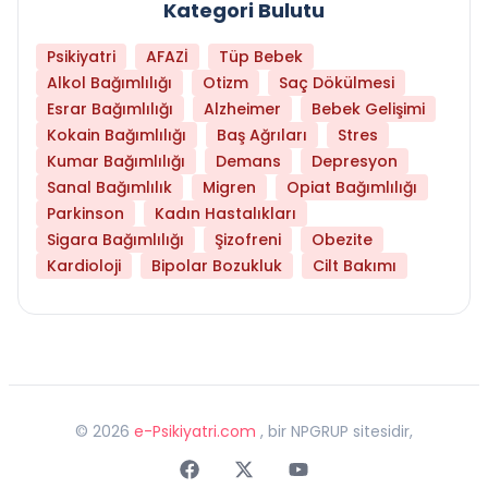
Kategori Bulutu
Psikiyatri
AFAZİ
Tüp Bebek
Alkol Bağımlılığı
Otizm
Saç Dökülmesi
Esrar Bağımlılığı
Alzheimer
Bebek Gelişimi
Kokain Bağımlılığı
Baş Ağrıları
Stres
Kumar Bağımlılığı
Demans
Depresyon
Sanal Bağımlılık
Migren
Opiat Bağımlılığı
Parkinson
Kadın Hastalıkları
Sigara Bağımlılığı
Şizofreni
Obezite
Kardioloji
Bipolar Bozukluk
Cilt Bakımı
©
2026
e-Psikiyatri.com
, bir NPGRUP sitesidir,