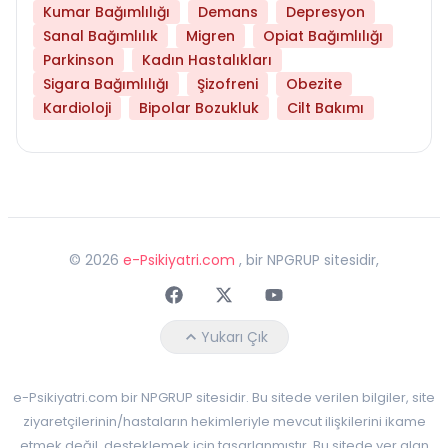
Kumar Bağımlılığı
Demans
Depresyon
Sanal Bağımlılık
Migren
Opiat Bağımlılığı
Parkinson
Kadın Hastalıkları
Sigara Bağımlılığı
Şizofreni
Obezite
Kardioloji
Bipolar Bozukluk
Cilt Bakımı
©
2026
e-Psikiyatri.com
, bir NPGRUP sitesidir,
Faceebok
Twitter
Youtube
Yukarı Çık
e-Psikiyatri.com bir NPGRUP sitesidir. Bu sitede verilen bilgiler, site
ziyaretçilerinin/hastaların hekimleriyle mevcut ilişkilerini ikame
etmek değil, desteklemek için tasarlanmıştır. Bu sitede yer alan