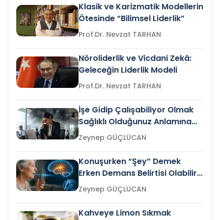
Klasik ve Karizmatik Modellerin
Ötesinde “Bilimsel Liderlik”
Prof.Dr. Nevzat TARHAN
Nöroliderlik ve Vicdani Zekâ:
Geleceğin Liderlik Modeli
Prof.Dr. Nevzat TARHAN
İşe Gidip Çalışabiliyor Olmak
Sağlıklı Olduğunuz Anlamına
Gelir mi?
Zeynep GÜÇLÜCAN
Konuşurken “Şey” Demek
Erken Demans Belirtisi Olabilir
mi?
Zeynep GÜÇLÜCAN
Kahveye Limon Sıkmak