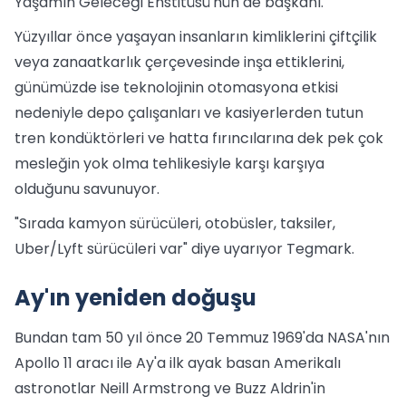
Yaşamın Geleceği Enstitüsü'nün de başkanı.
Yüzyıllar önce yaşayan insanların kimliklerini çiftçilik
veya zanaatkarlık çerçevesinde inşa ettiklerini,
günümüzde ise teknolojinin otomasyona etkisi
nedeniyle depo çalışanları ve kasiyerlerden tutun
tren kondüktörleri ve hatta fırıncılarına dek pek çok
mesleğin yok olma tehlikesiyle karşı karşıya
olduğunu savunuyor.
"Sırada kamyon sürücüleri, otobüsler, taksiler,
Uber/Lyft sürücüleri var" diye uyarıyor Tegmark.
Ay'ın yeniden doğuşu
Bundan tam 50 yıl önce 20 Temmuz 1969'da NASA'nın
Apollo 11 aracı ile Ay'a ilk ayak basan Amerikalı
astronotlar Neill Armstrong ve Buzz Aldrin'in