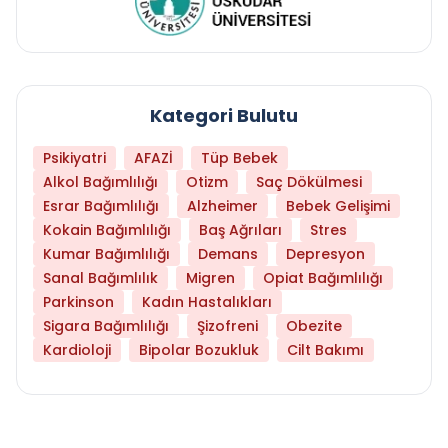
Kategori Bulutu
Psikiyatri
AFAZİ
Tüp Bebek
Alkol Bağımlılığı
Otizm
Saç Dökülmesi
Esrar Bağımlılığı
Alzheimer
Bebek Gelişimi
Kokain Bağımlılığı
Baş Ağrıları
Stres
Kumar Bağımlılığı
Demans
Depresyon
Sanal Bağımlılık
Migren
Opiat Bağımlılığı
Parkinson
Kadın Hastalıkları
Sigara Bağımlılığı
Şizofreni
Obezite
Kardioloji
Bipolar Bozukluk
Cilt Bakımı