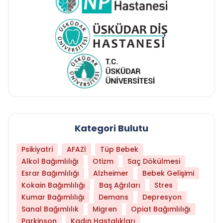
Kategori Bulutu
Psikiyatri
AFAZİ
Tüp Bebek
Alkol Bağımlılığı
Otizm
Saç Dökülmesi
Esrar Bağımlılığı
Alzheimer
Bebek Gelişimi
Kokain Bağımlılığı
Baş Ağrıları
Stres
Kumar Bağımlılığı
Demans
Depresyon
Sanal Bağımlılık
Migren
Opiat Bağımlılığı
Parkinson
Kadın Hastalıkları