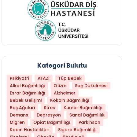
Kategori Bulutu
Psikiyatri
AFAZİ
Tüp Bebek
Alkol Bağımlılığı
Otizm
Saç Dökülmesi
Esrar Bağımlılığı
Alzheimer
Bebek Gelişimi
Kokain Bağımlılığı
Baş Ağrıları
Stres
Kumar Bağımlılığı
Daha Az Protein Tüketmek Yaşlanmayı Yava
Demans
Depresyon
Sanal Bağımlılık
Migren
Opiat Bağımlılığı
Parkinson
Kadın Hastalıkları
Sigara Bağımlılığı