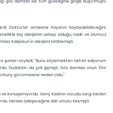
ndığı göz damlası ise tüm güzelliğine gölge düşürmüştü
di. Doktorlar annesine hayatını kaybedebileceğini,
enellikle ilaç alerjisinin sebep olduğu, nadir ve ölümcül
ı Adejokun'ın alerjisini tetiklemişti.
ca şunları söyledi; "Bunu söylemekten nefret ediyorum
rdu. Dudakları da çok şişmişti. Göz damlası onun 'Elm
 korkunç görünmesine neden oldu."
 ve konuşamıyordu. Genç kadının vücudu sargı bezleri
yordu. Herkes iyileşeceğine dair umutu kesmişti.