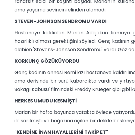
rahatsız edici bir kaşıntı başladı. Marian'ın kulla
ama yaşama sevincini elinden alamadı.
STEVEN-JOHNSON SENDROMU VARDI
Hastaneye kaldırılan Marian Adejokun komaya gir
hazırlıklı olması gerektiğini söyledi. Genç kadının g
olabien 'Stevens-Johnson Sendromu' vardı. Göz damlas
KORKUNÇ GÖZÜKÜYORDU
Genç kadının annesi Remi kızı hastaneye kaldırılın
ama derisinde bir sürü kabarcıkta vardı ve yırtıyo
Sokağı Kabusu' filmindeki Freddy Krueger gibi gibi
HERKES UMUDU KESMİŞTİ
Marian bir hafta boyunca yatakta öylece yatıyordu
ile sarılmıştı ve boğazına açılan bir delikle besleni
"KENDİNE İNAN HAYALLERİNİ TAKİP ET"