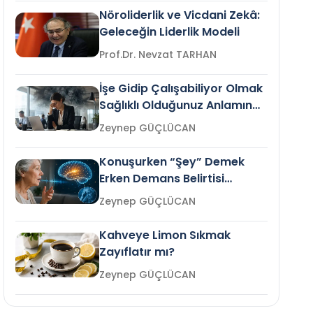
Nöroliderlik ve Vicdani Zekâ:
Geleceğin Liderlik Modeli
Prof.Dr. Nevzat TARHAN
İşe Gidip Çalışabiliyor Olmak
Sağlıklı Olduğunuz Anlamına
Gelir mi?
Zeynep GÜÇLÜCAN
Konuşurken “Şey” Demek
Erken Demans Belirtisi
Olabilir mi?
Zeynep GÜÇLÜCAN
Kahveye Limon Sıkmak
Zayıflatır mı?
Zeynep GÜÇLÜCAN