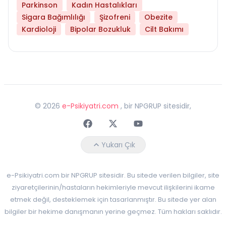
Parkinson
Kadın Hastalıkları
Sigara Bağımlılığı
Şizofreni
Obezite
Kardioloji
Bipolar Bozukluk
Cilt Bakımı
©
2026
e-Psikiyatri.com
, bir NPGRUP sitesidir,
Faceebok
Twitter
Youtube
Yukarı Çık
e-Psikiyatri.com bir NPGRUP sitesidir. Bu sitede verilen bilgiler, site
ziyaretçilerinin/hastaların hekimleriyle mevcut ilişkilerini ikame
etmek değil, desteklemek için tasarlanmıştır. Bu sitede yer alan
bilgiler bir hekime danışmanın yerine geçmez. Tüm hakları saklıdır.