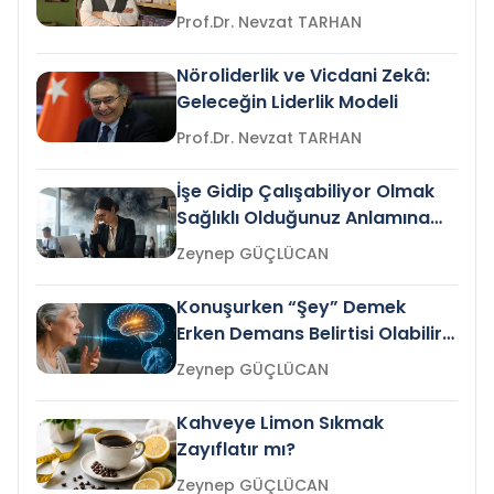
Prof.Dr. Nevzat TARHAN
Nöroliderlik ve Vicdani Zekâ:
Geleceğin Liderlik Modeli
Prof.Dr. Nevzat TARHAN
İşe Gidip Çalışabiliyor Olmak
Sağlıklı Olduğunuz Anlamına
Gelir mi?
Zeynep GÜÇLÜCAN
Konuşurken “Şey” Demek
Erken Demans Belirtisi Olabilir
mi?
Zeynep GÜÇLÜCAN
Kahveye Limon Sıkmak
Zayıflatır mı?
Zeynep GÜÇLÜCAN