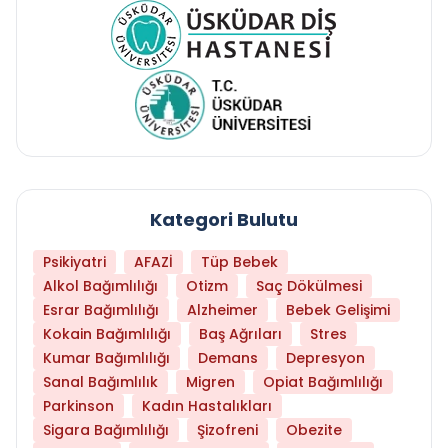
Kategori Bulutu
Psikiyatri
AFAZİ
Tüp Bebek
Alkol Bağımlılığı
Otizm
Saç Dökülmesi
Esrar Bağımlılığı
Alzheimer
Bebek Gelişimi
Kokain Bağımlılığı
Baş Ağrıları
Stres
Kumar Bağımlılığı
Demans
Depresyon
Sanal Bağımlılık
Migren
Opiat Bağımlılığı
Parkinson
Kadın Hastalıkları
Sigara Bağımlılığı
Şizofreni
Obezite