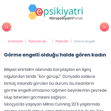
Anasayfa
/
Psikiyatri'de
/
Psikiyatri
/
Görme engelli
Tedavi
olduğu halde
Yöntemleri
gören kadın
Görme engelli olduğu halde gören kadın
Bilişsel sinirbilim alanında karşılaşılan en ilginç
olgulardan biridir "kör görüşü". Dünyada sadece
birkaç insanda görülen bu durum, bu insanların
görme engelli olmasına rağmen beyinlerinin çevrede
olup bitenleri görmesini sağlıyor.
İskoçya'da yaşayan Milina Cunning 20'li yaşlarında