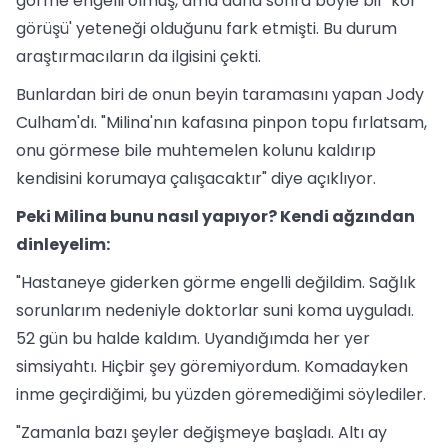
görme engelli olmuş, ama daha sonra böyle bir 'kör
görüşü' yeteneği olduğunu fark etmişti. Bu durum
araştırmacıların da ilgisini çekti.
Bunlardan biri de onun beyin taramasını yapan Jody
Culham'dı. "Milina'nın kafasına pinpon topu fırlatsam,
onu görmese bile muhtemelen kolunu kaldırıp
kendisini korumaya çalışacaktır" diye açıklıyor.
Peki Milina bunu nasıl yapıyor? Kendi ağzından
dinleyelim:
"Hastaneye giderken görme engelli değildim. Sağlık
sorunlarım nedeniyle doktorlar suni koma uyguladı.
52 gün bu halde kaldım. Uyandığımda her yer
simsiyahtı. Hiçbir şey göremiyordum. Komadayken
inme geçirdiğimi, bu yüzden göremediğimi söylediler.
"Zamanla bazı şeyler değişmeye başladı. Altı ay