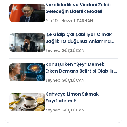
Nöroliderlik ve Vicdani Zekâ:
Geleceğin Liderlik Modeli
Prof.Dr. Nevzat TARHAN
İşe Gidip Çalışabiliyor Olmak
Sağlıklı Olduğunuz Anlamına
Gelir mi?
Zeynep GÜÇLÜCAN
Konuşurken “Şey” Demek
Erken Demans Belirtisi Olabilir
mi?
Zeynep GÜÇLÜCAN
Kahveye Limon Sıkmak
Zayıflatır mı?
Zeynep GÜÇLÜCAN