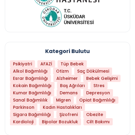
Kategori Bulutu
Psikiyatri
AFAZİ
Tüp Bebek
Alkol Bağımlılığı
Otizm
Saç Dökülmesi
Esrar Bağımlılığı
Alzheimer
Bebek Gelişimi
Kokain Bağımlılığı
Baş Ağrıları
Stres
Kumar Bağımlılığı
Demans
Depresyon
Sanal Bağımlılık
Migren
Opiat Bağımlılığı
Parkinson
Kadın Hastalıkları
Sigara Bağımlılığı
Şizofreni
Obezite
Kardioloji
Bipolar Bozukluk
Cilt Bakımı