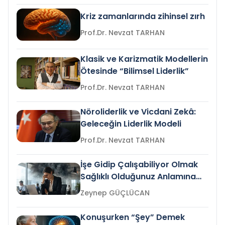
Kriz zamanlarında zihinsel zırh
Prof.Dr. Nevzat TARHAN
Klasik ve Karizmatik Modellerin
Ötesinde “Bilimsel Liderlik”
Prof.Dr. Nevzat TARHAN
Nöroliderlik ve Vicdani Zekâ:
Geleceğin Liderlik Modeli
Prof.Dr. Nevzat TARHAN
İşe Gidip Çalışabiliyor Olmak
Sağlıklı Olduğunuz Anlamına
Gelir mi?
Zeynep GÜÇLÜCAN
Konuşurken “Şey” Demek