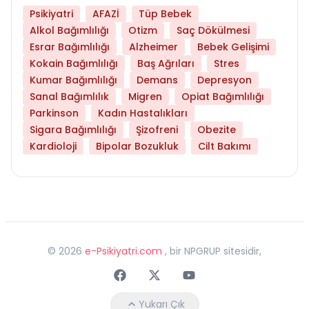
Psikiyatri
AFAZİ
Tüp Bebek
Alkol Bağımlılığı
Otizm
Saç Dökülmesi
Esrar Bağımlılığı
Alzheimer
Bebek Gelişimi
Kokain Bağımlılığı
Baş Ağrıları
Stres
Kumar Bağımlılığı
Demans
Depresyon
Sanal Bağımlılık
Migren
Opiat Bağımlılığı
Parkinson
Kadın Hastalıkları
Sigara Bağımlılığı
Şizofreni
Obezite
Kardioloji
Bipolar Bozukluk
Cilt Bakımı
©
2026
e-Psikiyatri.com
, bir NPGRUP sitesidir,
Faceebok
Twitter
Youtube
Yukarı Çık