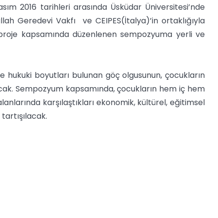
ım 2016 tarihleri arasında Üsküdar Üniversitesi’nde
lah Geredevi Vakfı ve CEIPES(İtalya)’in ortaklığıyla
dlı proje kapsamında düzenlenen sempozyuma yerli ve
ve hukuki boyutları bulunan göç olgusunun, çocukların
nacak. Sempozyum kapsamında, çocukların hem iç hem
anlarında karşılaştıkları ekonomik, kültürel, eğitimsel
 tartışılacak.