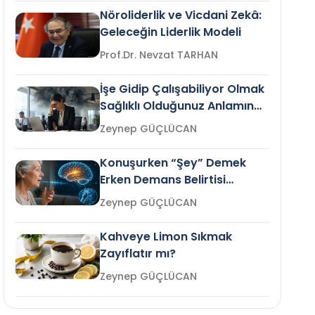
Nöroliderlik ve Vicdani Zekâ:
Geleceğin Liderlik Modeli
Prof.Dr. Nevzat TARHAN
İşe Gidip Çalışabiliyor Olmak
Sağlıklı Olduğunuz Anlamına
Gelir mi?
Zeynep GÜÇLÜCAN
Konuşurken “Şey” Demek
Erken Demans Belirtisi
Olabilir mi?
Zeynep GÜÇLÜCAN
Kahveye Limon Sıkmak
Zayıflatır mı?
Zeynep GÜÇLÜCAN