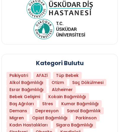
Kategori Bulutu
Psikiyatri
AFAZİ
Tüp Bebek
Alkol Bağımlılığı
Otizm
Saç Dökülmesi
Esrar Bağımlılığı
Alzheimer
Bebek Gelişimi
Kokain Bağımlılığı
Baş Ağrıları
Stres
Kumar Bağımlılığı
Hangi Yaşta Hangi Testi Yaptırmanız Gerekt
Demans
Depresyon
Sanal Bağımlılık
Migren
Opiat Bağımlılığı
Parkinson
Kadın Hastalıkları
Sigara Bağımlılığı