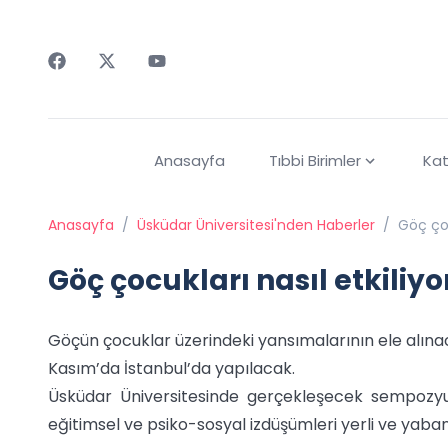
Faceebok
Twitter
Youtube
Anasayfa
Tıbbi Birimler
Kat
Anasayfa
/
Üsküdar Üniversitesi'nden Haberler
/
Göç çoc
Göç çocukları nasıl etkiliyo
Göçün çocuklar üzerindeki yansımalarının ele alın
Kasım’da İstanbul’da yapılacak.
Üsküdar Üniversitesinde gerçekleşecek sempozyu
eğitimsel ve psiko-sosyal izdüşümleri yerli ve yab