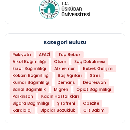
Kategori Bulutu
Psikiyatri
AFAZİ
Tüp Bebek
Alkol Bağımlılığı
Otizm
Saç Dökülmesi
Esrar Bağımlılığı
Alzheimer
Bebek Gelişimi
Kokain Bağımlılığı
Baş Ağrıları
Stres
Kumar Bağımlılığı
Demans
Depresyon
Sanal Bağımlılık
Migren
Opiat Bağımlılığı
Parkinson
Kadın Hastalıkları
Sigara Bağımlılığı
Şizofreni
Obezite
Kardioloji
Bipolar Bozukluk
Cilt Bakımı