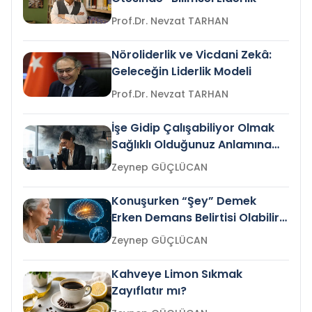
Prof.Dr. Nevzat TARHAN
Nöroliderlik ve Vicdani Zekâ:
Geleceğin Liderlik Modeli
Prof.Dr. Nevzat TARHAN
İşe Gidip Çalışabiliyor Olmak
Sağlıklı Olduğunuz Anlamına
Gelir mi?
Zeynep GÜÇLÜCAN
Konuşurken “Şey” Demek
Erken Demans Belirtisi Olabilir
mi?
Zeynep GÜÇLÜCAN
Kahveye Limon Sıkmak
Zayıflatır mı?