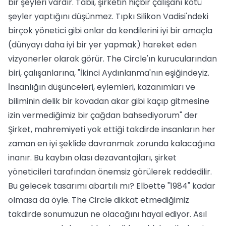
bir şeyleri vardır. Tabii, şirketin hiçbir çalışanı kötü
şeyler yaptığını düşünmez. Tıpkı Silikon Vadisi'ndeki
birçok yönetici gibi onlar da kendilerini iyi bir amaçla
(dünyayı daha iyi bir yer yapmak) hareket eden
vizyonerler olarak görür. The Circle'ın kurucularından
biri, çalışanlarına, "İkinci Aydınlanma'nın eşiğindeyiz.
İnsanlığın düşünceleri, eylemleri, kazanımları ve
biliminin delik bir kovadan akar gibi kaçıp gitmesine
izin vermediğimiz bir çağdan bahsediyorum" der
Şirket, mahremiyeti yok ettiği takdirde insanların her
zaman en iyi şeklide davranmak zorunda kalacağına
inanır. Bu kaybın olası dezavantajları, şirket
yöneticileri tarafından önemsiz görülerek reddedilir.
Bu gelecek tasarımı abartılı mı? Elbette "1984" kadar
olmasa da öyle. The Circle dikkat etmediğimiz
takdirde sonumuzun ne olacağını hayal ediyor. Asıl