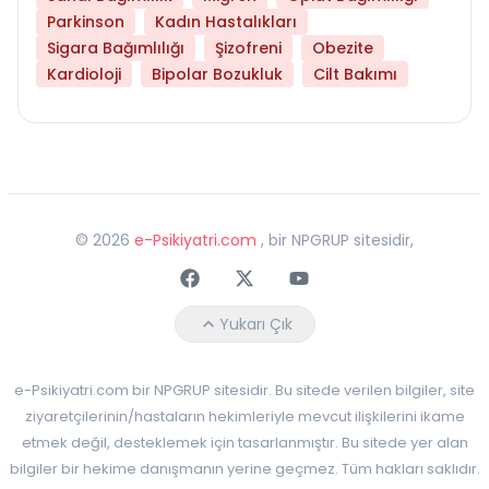
Parkinson
Kadın Hastalıkları
Sigara Bağımlılığı
Şizofreni
Obezite
Kardioloji
Bipolar Bozukluk
Cilt Bakımı
©
2026
e-Psikiyatri.com
, bir NPGRUP sitesidir,
Faceebok
Twitter
Youtube
Yukarı Çık
e-Psikiyatri.com bir NPGRUP sitesidir. Bu sitede verilen bilgiler, site
ziyaretçilerinin/hastaların hekimleriyle mevcut ilişkilerini ikame
etmek değil, desteklemek için tasarlanmıştır. Bu sitede yer alan
bilgiler bir hekime danışmanın yerine geçmez. Tüm hakları saklıdır.