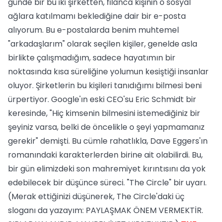
günde bir bu iki şirketten, filanca kişinin o sosyal
ağlara katılmamı beklediğine dair bir e-posta
alıyorum. Bu e-postalarda benim muhtemel
"arkadaşlarım" olarak seçilen kişiler, genelde asla
birlikte çalışmadığım, sadece hayatımın bir
noktasında kısa süreliğine yolumun kesiştiği insanlar
oluyor. Şirketlerin bu kişileri tanıdığımı bilmesi beni
ürpertiyor. Google'ın eski CEO'su Eric Schmidt bir
keresinde, "Hiç kimsenin bilmesini istemediğiniz bir
şeyiniz varsa, belki de öncelikle o şeyi yapmamanız
gerekir" demişti. Bu cümle rahatlıkla, Dave Eggers'ın
romanındaki karakterlerden birine ait olabilirdi. Bu,
bir gün elimizdeki son mahremiyet kırıntısını da yok
edebilecek bir düşünce süreci. "The Circle" bir uyarı.
(Merak ettiğinizi düşünerek, The Circle'daki üç
sloganı da yazayım: PAYLAŞMAK ÖNEM VERMEKTİR.