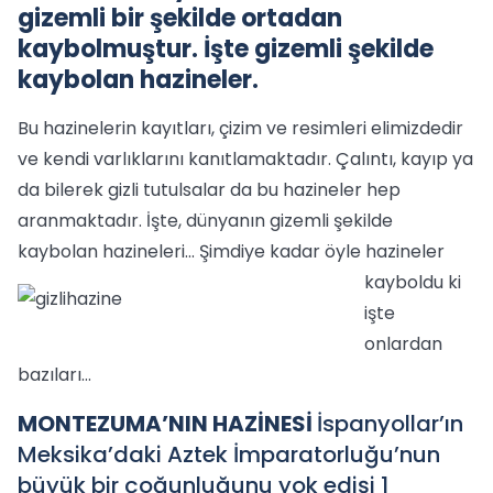
gizemli bir şekilde ortadan
kaybolmuştur. İşte gizemli şekilde
kaybolan hazineler.
Bu hazinelerin kayıtları, çizim ve resimleri elimizdedir
ve kendi varlıklarını kanıtlamaktadır. Çalıntı, kayıp ya
da bilerek gizli tutulsalar da bu hazineler hep
aranmaktadır. İşte, dünyanın gizemli şekilde
kaybolan hazineleri...
Şimdiye kadar öyle hazineler
kayboldu ki
işte
onlardan
bazıları...
MONTEZUMA’NIN HAZİNESİ
İspanyollar’ın
Meksika’daki Aztek İmparatorluğu’nun
büyük bir çoğunluğunu yok edişi 1