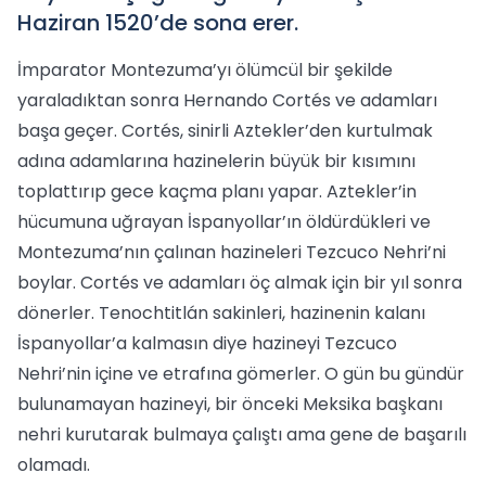
Haziran 1520’de sona erer.
İmparator Montezuma’yı ölümcül bir şekilde
yaraladıktan sonra Hernando Cortés ve adamları
başa geçer. Cortés, sinirli Aztekler’den kurtulmak
adına adamlarına hazinelerin büyük bir kısımını
toplattırıp gece kaçma planı yapar. Aztekler’in
hücumuna uğrayan İspanyollar’ın öldürdükleri ve
Montezuma’nın çalınan hazineleri Tezcuco Nehri’ni
boylar. Cortés ve adamları öç almak için bir yıl sonra
dönerler. Tenochtitlán sakinleri, hazinenin kalanı
İspanyollar’a kalmasın diye hazineyi Tezcuco
Nehri’nin içine ve etrafına gömerler. O gün bu gündür
bulunamayan hazineyi, bir önceki Meksika başkanı
nehri kurutarak bulmaya çalıştı ama gene de başarılı
olamadı.