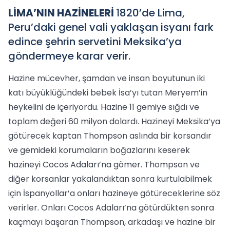
LİMA’NIN HAZİNELERİ
1820’de Lima,
Peru’daki genel vali yaklaşan isyanı fark
edince şehrin servetini Meksika’ya
göndermeye karar verir.
Hazine mücevher, şamdan ve insan boyutunun iki
katı büyüklüğündeki bebek İsa’yı tutan Meryem’in
heykelini de içeriyordu. Hazine 11 gemiye sığdı ve
toplam değeri 60 milyon dolardı. Hazineyi Meksika’ya
götürecek kaptan Thompson aslında bir korsandır
ve gemideki korumaların boğazlarını keserek
hazineyi Cocos Adaları’na gömer. Thompson ve
diğer korsanlar yakalandıktan sonra kurtulabilmek
için İspanyollar’a onları hazineye götüreceklerine söz
verirler. Onları Cocos Adaları’na götürdükten sonra
kaçmayı başaran Thompson, arkadaşı ve hazine bir