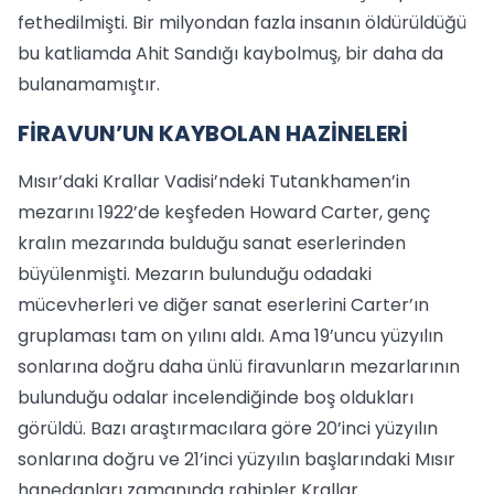
fethedilmişti. Bir milyondan fazla insanın öldürüldüğü
bu katliamda Ahit Sandığı kaybolmuş, bir daha da
bulanamamıştır.
FİRAVUN’UN KAYBOLAN HAZİNELERİ
Mısır’daki Krallar Vadisi’ndeki Tutankhamen’in
mezarını 1922’de keşfeden Howard Carter, genç
kralın mezarında bulduğu sanat eserlerinden
büyülenmişti. Mezarın bulunduğu odadaki
mücevherleri ve diğer sanat eserlerini Carter’ın
gruplaması tam on yılını aldı. Ama 19’uncu yüzyılın
sonlarına doğru daha ünlü firavunların mezarlarının
bulunduğu odalar incelendiğinde boş oldukları
görüldü. Bazı araştırmacılara göre 20’inci yüzyılın
sonlarına doğru ve 21’inci yüzyılın başlarındaki Mısır
hanedanları zamanında rahipler Krallar