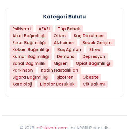
Kategori Bulutu
Psikiyatri
AFAZİ
Tüp Bebek
Alkol Bağımlılığı
Otizm
Saç Dökülmesi
Esrar Bağımlılığı
Alzheimer
Bebek Gelişimi
Kokain Bağımlılığı
Baş Ağrıları
Stres
Kumar Bağımlılığı
Demans
Depresyon
Sanal Bağımlılık
Migren
Opiat Bağımlılığı
Parkinson
Kadın Hastalıkları
Sigara Bağımlılığı
Şizofreni
Obezite
Kardioloji
Bipolar Bozukluk
Cilt Bakımı
©
2026
e-Psikiyatri.com
, bir NPGRUP sitesidir,