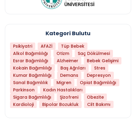
Kategori Bulutu
Psikiyatri
AFAZİ
Tüp Bebek
Alkol Bağımlılığı
Otizm
Saç Dökülmesi
Esrar Bağımlılığı
Alzheimer
Bebek Gelişimi
Kokain Bağımlılığı
Baş Ağrıları
Stres
Kumar Bağımlılığı
Demans
Depresyon
Sanal Bağımlılık
Migren
Opiat Bağımlılığı
Parkinson
Kadın Hastalıkları
Sigara Bağımlılığı
Şizofreni
Obezite
Kardioloji
Bipolar Bozukluk
Cilt Bakımı