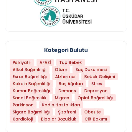
Kategori Bulutu
Psikiyatri
AFAZİ
Tüp Bebek
Alkol Bağımlılığı
Otizm
Saç Dökülmesi
Esrar Bağımlılığı
Alzheimer
Bebek Gelişimi
Kokain Bağımlılığı
Baş Ağrıları
Stres
Kumar Bağımlılığı
Demans
Depresyon
Sanal Bağımlılık
Migren
Opiat Bağımlılığı
Parkinson
Kadın Hastalıkları
Sigara Bağımlılığı
Şizofreni
Obezite
Kardioloji
Bipolar Bozukluk
Cilt Bakımı