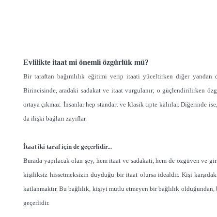
Evlilikte itaat mi önemli özgürlük mü?
Bir taraftan bağımlılık eğitimi verip itaati yüceltirken diğer yandan 
Birincisinde, aradaki sadakat ve itaat vurgulanır; o güçlendirilirken öz
ortaya çıkmaz. İnsanlar hep standart ve klasik tipte kalırlar. Diğerinde i
da ilişki bağları zayıflar.
İtaat iki taraf için de geçerlidir...
Burada yapılacak olan şey, hem itaat ve sadakati, hem de özgüven ve giri
kişiliksiz hissetmeksizin duyduğu bir itaat olursa idealdir. Kişi karşıdak
katlanmaktır. Bu bağlılık, kişiyi mutlu etmeyen bir bağlılık olduğundan, bö
geçerlidir.