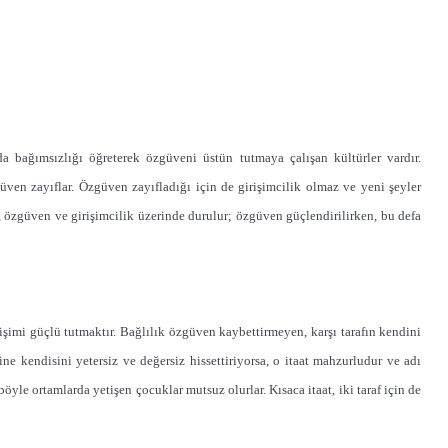
da bağımsızlığı öğreterek özgüveni üstün tutmaya çalışan kültürler vardır.
güven zayıflar. Özgüven zayıfladığı için de girişimcilik olmaz ve yeni şeyler
se, özgüven ve girişimcilik üzerinde durulur; özgüven güçlendirilirken, bu defa
şimi güçlü tutmaktır. Bağlılık özgüven kaybettirmeyen, karşı tarafın kendini
ine kendisini yetersiz ve değersiz hissettiriyorsa, o itaat mahzurludur ve adı
yle ortamlarda yetişen çocuklar mutsuz olurlar. Kısaca itaat, iki taraf için de