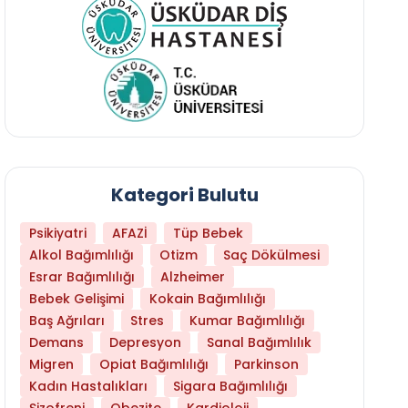
Kategori Bulutu
Psikiyatri
AFAZİ
Tüp Bebek
Alkol Bağımlılığı
Otizm
Saç Dökülmesi
Esrar Bağımlılığı
Alzheimer
Bebek Gelişimi
Kokain Bağımlılığı
Baş Ağrıları
Stres
Kumar Bağımlılığı
Uykusuzluk Bazı Beyinlere Daha Fazla Zarar
Demans
Depresyon
Sanal Bağımlılık
Migren
Opiat Bağımlılığı
Parkinson
Kadın Hastalıkları
Sigara Bağımlılığı