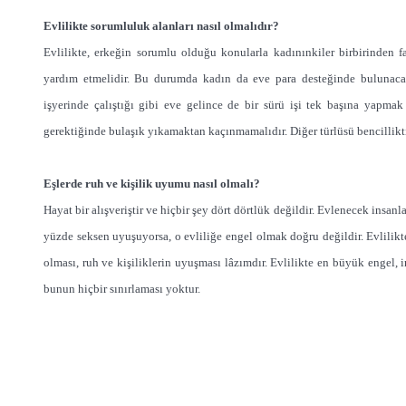
Evlilikte sorumluluk alanları nasıl olmalıdır?
Evlilikte, erkeğin sorumlu olduğu konularla kadınınkiler birbirinden far
yardım etmelidir. Bu durumda kadın da eve para desteğinde bulunacakt
işyerinde çalıştığı gibi eve gelince de bir sürü işi tek başına yapmak z
gerektiğinde bulaşık yıkamaktan kaçınmamalıdır. Diğer türlüsü bencilliktir
Eşlerde ruh ve kişilik uyumu nasıl olmalı?
Hayat bir alışveriştir ve hiçbir şey dört dörtlük değildir. Evlenecek insanl
yüzde seksen uyuşuyorsa, o evliliğe engel olmak doğru değildir. Evlilikten
olması, ruh ve kişiliklerin uyuşması lâzımdır. Evlilikte en büyük engel, i
bunun hiçbir sınırlaması yoktur.