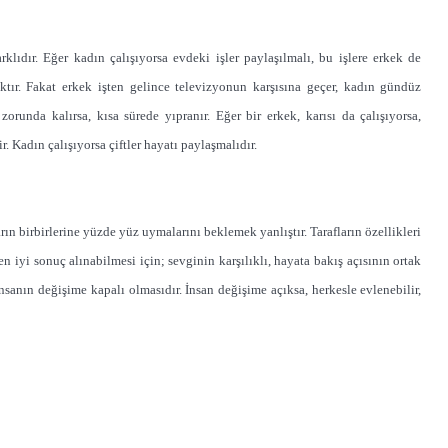
klıdır. Eğer kadın çalışıyorsa evdeki işler paylaşılmalı, bu işlere erkek de
ır. Fakat erkek işten gelince televizyonun karşısına geçer, kadın gündüz
orunda kalırsa, kısa sürede yıpranır. Eğer bir erkek, karısı da çalışıyorsa,
. Kadın çalışıyorsa çiftler hayatı paylaşmalıdır.
arın birbirlerine yüzde yüz uymalarını beklemek yanlıştır. Tarafların özellikleri
 iyi sonuç alınabilmesi için; sevginin karşılıklı, hayata bakış açısının ortak
nsanın değişime kapalı olmasıdır. İnsan değişime açıksa, herkesle evlenebilir,