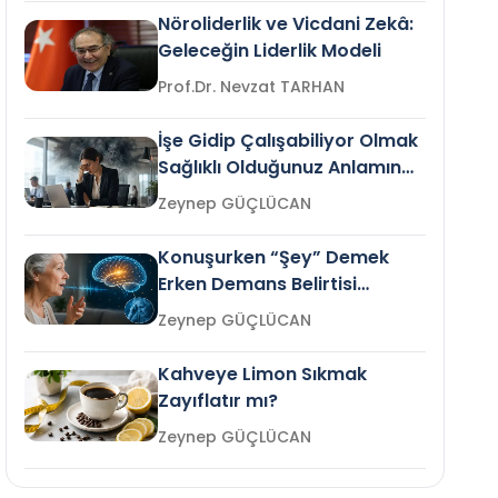
Nöroliderlik ve Vicdani Zekâ:
Geleceğin Liderlik Modeli
Prof.Dr. Nevzat TARHAN
İşe Gidip Çalışabiliyor Olmak
Sağlıklı Olduğunuz Anlamına
Gelir mi?
Zeynep GÜÇLÜCAN
Konuşurken “Şey” Demek
Erken Demans Belirtisi
Olabilir mi?
Zeynep GÜÇLÜCAN
Kahveye Limon Sıkmak
Zayıflatır mı?
Zeynep GÜÇLÜCAN