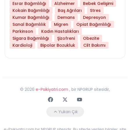
Esrar Bağımlılığı
Alzheimer
Bebek Gelişimi
Kokain Bağımlılığı
Baş Ağrıları
Stres
Kumar Bağımlılığı
Demans
Depresyon
Sanal Bağımlılık
Migren
Opiat Bağımlılığı
Parkinson
Kadın Hastalıkları
Sigara Bağımlılığı
Şizofreni
Obezite
Kardioloji
Bipolar Bozukluk
Cilt Bakımı
©
2026
e-Psikiyatri.com
, bir NPGRUP sitesidir,
Faceebok
Twitter
Youtube
Yukarı Çık
e-Psikiyatri.com bir NPGRUP sitesidir. Bu sitede verilen bilgiler, site