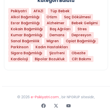
Kategori Bulutu
Psikiyatri
AFAZİ
Tüp Bebek
Alkol Bağımlılığı
Otizm
Saç Dökülmesi
Esrar Bağımlılığı
Alzheimer
Bebek Gelişimi
Kokain Bağımlılığı
Baş Ağrıları
Stres
Kumar Bağımlılığı
Demans
Depresyon
Sanal Bağımlılık
Migren
Opiat Bağımlılığı
Parkinson
Kadın Hastalıkları
Sigara Bağımlılığı
Şizofreni
Obezite
Kardioloji
Bipolar Bozukluk
Cilt Bakımı
©
2026
e-Psikiyatri.com
, bir NPGRUP sitesidir,
Faceebok
Twitter
Youtube