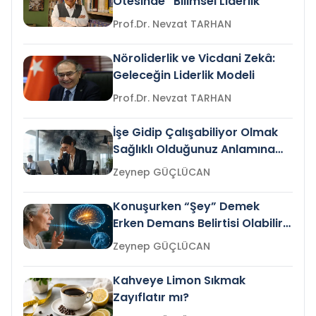
Ötesinde “Bilimsel Liderlik”
Prof.Dr. Nevzat TARHAN
Nöroliderlik ve Vicdani Zekâ:
Geleceğin Liderlik Modeli
Prof.Dr. Nevzat TARHAN
İşe Gidip Çalışabiliyor Olmak
Sağlıklı Olduğunuz Anlamına
Gelir mi?
Zeynep GÜÇLÜCAN
Konuşurken “Şey” Demek
Erken Demans Belirtisi Olabilir
mi?
Zeynep GÜÇLÜCAN
Kahveye Limon Sıkmak
Zayıflatır mı?