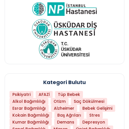
Kategori Bulutu
Psikiyatri
AFAZİ
Tüp Bebek
Alkol Bağımlılığı
Otizm
Saç Dökülmesi
Esrar Bağımlılığı
Alzheimer
Bebek Gelişimi
Kokain Bağımlılığı
Baş Ağrıları
Stres
Kumar Bağımlılığı
Demans
Depresyon
Sanal Bağımlılık
Migren
Opiat Bağımlılığı