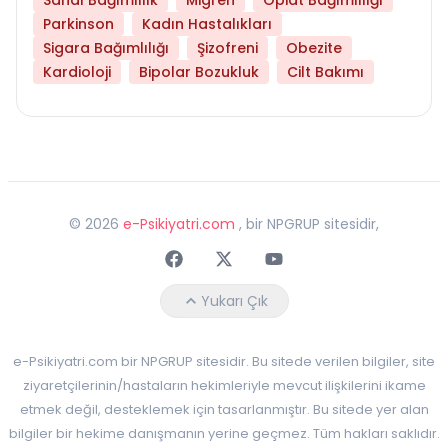
Parkinson
Kadın Hastalıkları
Sigara Bağımlılığı
Şizofreni
Obezite
Kardioloji
Bipolar Bozukluk
Cilt Bakımı
©
2026
e-Psikiyatri.com
, bir NPGRUP sitesidir,
Faceebok
Twitter
Youtube
Yukarı Çık
e-Psikiyatri.com bir NPGRUP sitesidir. Bu sitede verilen bilgiler, site
ziyaretçilerinin/hastaların hekimleriyle mevcut ilişkilerini ikame
etmek değil, desteklemek için tasarlanmıştır. Bu sitede yer alan
bilgiler bir hekime danışmanın yerine geçmez. Tüm hakları saklıdır.