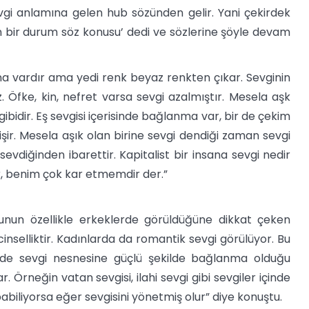
gi anlamına gelen hub sözünden gelir. Yani çekirdek
an bir durum söz konusu’ dedi ve sözlerine şöyle devam
a vardır ama yedi renk beyaz renkten çıkar. Sevginin
. Öfke, kin, nefret varsa sevgi azalmıştır. Mesela aşk
idir. Eş sevgisi içerisinde bağlanma var, bir de çekim
şir. Mesela aşık olan birine sevgi dendiği zaman sevgi
evdiğinden ibarettir. Kapitalist bir insana sevgi nedir
r, benim çok kar etmemdir der.”
nun özellikle erkeklerde görüldüğüne dikkat çeken
inselliktir. Kadınlarda da romantik sevgi görülüyor. Bu
e de sevgi nesnesine güçlü şekilde bağlanma olduğu
. Örneğin vatan sevgisi, ilahi sevgi gibi sevgiler içinde
pabiliyorsa eğer sevgisini yönetmiş olur” diye konuştu.