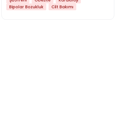
Şizofreni
Obezite
Kardioloji
Bipolar Bozukluk
Cilt Bakımı