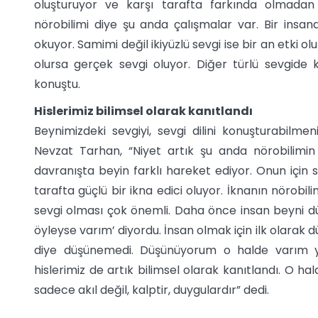
oluşturuyor ve karşı tarafta farkında olmadan
nörobilimi diye şu anda çalışmalar var. Bir insa
okuyor. Samimi değil ikiyüzlü sevgi ise bir an etki 
olursa gerçek sevgi oluyor. Diğer türlü sevgide k
konuştu.
Hislerimiz bilimsel olarak kanıtlandı
Beynimizdeki sevgiyi, sevgi dilini konuşturabilmen
Nevzat Tarhan, “Niyet artık şu anda nörobilimin
davranışta beyin farklı hareket ediyor. Onun için s
tarafta güçlü bir ikna edici oluyor. İknanın nörobil
sevgi olması çok önemli. Daha önce insan beyni d
öyleyse varım’ diyordu. İnsan olmak için ilk olarak
diye düşünemedi. Düşünüyorum o halde varım ye
hislerimiz de artık bilimsel olarak kanıtlandı. O h
sadece akıl değil, kalptir, duygulardır” dedi.