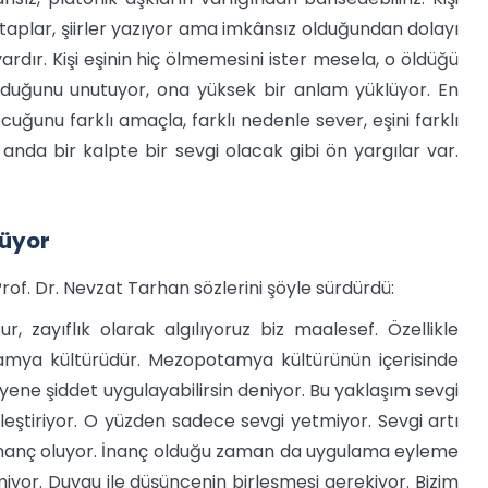
 kitaplar, şiirler yazıyor ama imkânsız olduğundan dolayı
rdır. Kişi eşinin hiç ölmemesini ister mesela, o öldüğü
olduğunu unutuyor, ona yüksek bir anlam yüklüyor. En
uğunu farklı amaçla, farklı nedenle sever, eşini farklı
anda bir kalpte bir sevgi olacak gibi ön yargılar var.
lüyor
Prof. Dr. Nevzat Tarhan sözlerini şöyle sürdürdü:
, zayıflık olarak algılıyoruz biz maalesef. Özellikle
tamya kültürüdür. Mezopotamya kültürünün içerisinde
eyene şiddet uygulayabilirsin deniyor. Bu yaklaşım sevgi
leştiriyor. O yüzden sadece sevgi yetmiyor. Sevgi artı
 inanç oluyor. İnanç olduğu zaman da uygulama eyleme
or. Duygu ile düşüncenin birleşmesi gerekiyor. Bizim