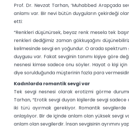
Prof. Dr. Nevzat Tarhan, ‘Muhabbed Arapçada sev
anlamı var. Bir nevi bütün duyguların çekirdeği ol
etti:
“Renkleri düşünürsek, beyaz renk mesela tek başın
renkleri dediğimiz zaman gökkuşağını düşünebiliriz
kelimesinde sevgi en yoğundur. O arada spektrum gib
duygusu var. Fakat sevginin tanımı kişiye göre deği
nesnesi kimse sadece onu söyler. Hayat o kişi için s
diye sorulduğunda müşterinin fazla para vermesidi
Kadınlarda romantik sevgi var
Tek sevgi nesnesi olarak erotizmi görme durumu
Tarhan, “Erotik sevgi duyan kişilerde sevgi sadece c
iki türü ayırmak gerekiyor. Romantik sevgilerd
anlaşılıyor. Bir de içinde anlam olan yüksek sevgi var
anlam olan sevgilerdir. İnsan sevgisinin ayrımını ya