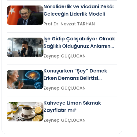
Nöroliderlik ve Vicdani Zekâ:
Geleceğin Liderlik Modeli
Prof.Dr. Nevzat TARHAN
İşe Gidip Çalışabiliyor Olmak
Sağlıklı Olduğunuz Anlamına
Gelir mi?
Zeynep GÜÇLÜCAN
Konuşurken “Şey” Demek
Erken Demans Belirtisi
Olabilir mi?
Zeynep GÜÇLÜCAN
Kahveye Limon Sıkmak
Zayıflatır mı?
Zeynep GÜÇLÜCAN