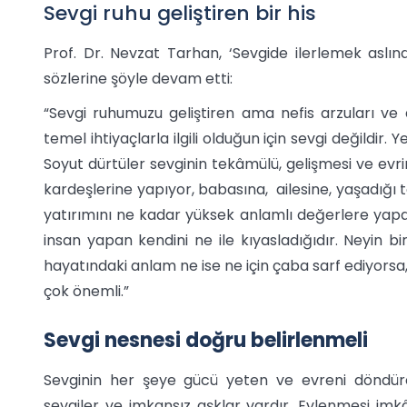
Sevgi ruhu geliştiren bir his
Prof. Dr. Nevzat Tarhan, ‘Sevgide ilerlemek aslın
sözlerine şöyle devam etti:
“Sevgi ruhumuzu geliştiren ama nefis arzuları ve d
temel ihtiyaçlarla ilgili olduğun için sevgi değildir.
Soyut dürtüler sevginin tekâmülü, gelişmesi ve evr
kardeşlerine yapıyor, babasına, ailesine, yaşadığı 
yatırımını ne kadar yüksek anlamlı değerlere yapar
insan yapan kendini ne ile kıyasladığıdır. Neyin bi
hayatındaki anlam ne ise ne için çaba sarf ediyorsa,
çok önemli.”
Sevgi nesnesi doğru belirlenmeli
Sevginin her şeye gücü yeten ve evreni döndür
sevgiler ve imkansız aşklar vardır. Evlenmesi imkân