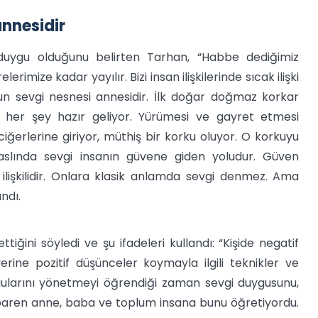
nnesidir
duygu olduğunu belirten Tarhan, “Habbe dediğimiz
rimize kadar yayılır. Bizi insan ilişkilerinde sıcak ilişki
un sevgi nesnesi annesidir. İlk doğar doğmaz korkar
 her şey hazır geliyor. Yürümesi ve gayret etmesi
erlerine giriyor, müthiş bir korku oluyor. O korkuyu
 aslında sevgi insanın güvene giden yoludur. Güven
 ilişkilidir. Onlara klasik anlamda sevgi denmez. Ama
ndı.
ğini söyledi ve şu ifadeleri kullandı: “Kişide negatif
rine pozitif düşünceler koymayla ilgili teknikler ve
duygularını yönetmeyi öğrendiği zaman sevgi duygusunu,
ibaren anne, baba ve toplum insana bunu öğretiyordu.