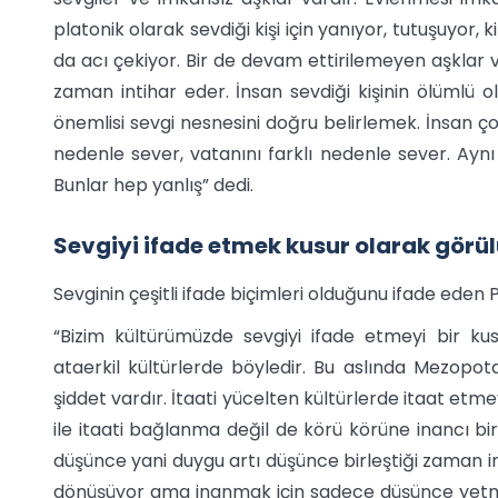
platonik olarak sevdiği kişi için yanıyor, tutuşuyor,
da acı çekiyor. Bir de devam ettirilemeyen aşklar va
zaman intihar eder. İnsan sevdiği kişinin ölümlü 
önemlisi sevgi nesnesini doğru belirlemek. İnsan çoc
nedenle sever, vatanını farklı nedenle sever. Aynı 
Bunlar hep yanlış” dedi.
Sevgiyi ifade etmek kusur olarak görü
Sevginin çeşitli ifade biçimleri olduğunu ifade eden 
“Bizim kültürümüzde sevgiyi ifade etmeyi bir kusur
ataerkil kültürlerde böyledir. Bu aslında Mezopo
şiddet vardır. İtaati yücelten kültürlerde itaat etm
ile itaati bağlanma değil de körü körüne inancı bir
düşünce yani duygu artı düşünce birleştiği zaman
dönüşüyor ama inanmak için sadece düşünce yetmiy