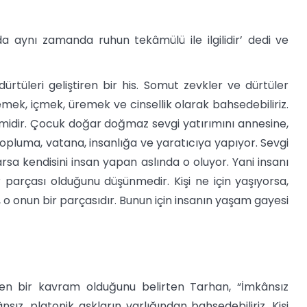
da aynı zamanda ruhun tekâmülü ile ilgilidir’ dedi ve
ürtüleri geliştiren bir his. Somut zevkler ve dürtüler
 Yemek, içmek, üremek ve cinsellik olarak bahsedebiliriz.
imidir. Çocuk doğar doğmaz sevgi yatırımını annesine,
topluma, vatana, insanlığa ve yaratıcıya yapıyor. Sevgi
sa kendisini insan yapan aslında o oluyor. Yani insanı
r parçası olduğunu düşünmedir. Kişi ne için yaşıyorsa,
 o onun bir parçasıdır. Bunun için insanın yaşam gayesi
en bir kavram olduğunu belirten Tarhan, “İmkânsız
sız, platonik aşkların varlığından bahsedebiliriz. Kişi