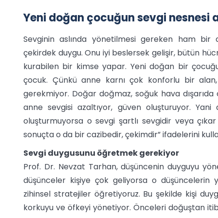
Yeni doğan çocuğun sevgi nesnesi a
Sevginin aslında yönetilmesi gereken ham bir 
çekirdek duygu. Onu iyi beslersek gelişir, bütün hücrele
kurabilen bir kimse yapar. Yeni doğan bir çocuğ
çocuk. Çünkü anne karnı çok konforlu bir alan,
gerekmiyor. Doğar doğmaz, soğuk hava dışarıda ciğ
anne sevgisi azaltıyor, güven oluşturuyor. Yani
oluşturmuyorsa o sevgi şartlı sevgidir veya çıkar
sonuçta o da bir cazibedir, çekimdir” ifadelerini kulla
Sevgi duygusunu öğretmek gerekiyor
Prof. Dr. Nevzat Tarhan, düşüncenin duyguyu yönetti
düşünceler kişiye çok geliyorsa o düşüncelerin ye
zihinsel stratejiler öğretiyoruz. Bu şekilde kişi 
korkuyu ve öfkeyi yönetiyor. Önceleri doğuştan it