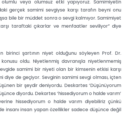
 olumlu veya olumsuz etki yapıyoruz. Samimiyetin
ndaki gerçek samimi sevgiyse karşı tarafın beyni onu
oluşsa bile bir müddet sonra o sevgi kalmıyor. Samimiyet
arşı taraftaki çıkarlar ve menfaatler seviliyor” diye
in birinci şartının niyet olduğunu söyleyen Prof. Dr.
 konusu oldu. Niyetlenmiş davranışla niyetlenmemiş
evgide samimi bir niyeti olan bir kimsenin etkisi karşı
imi diye de geçiyor. Sevginin samimi sevgi olması, içten
üşünen bir şeydir deniyordu. Deskartes ‘Düşünüyorum
 düşünce diyordu. Dekartes ‘hissediyorum o halde varım’
rine hissediyorum o halde varım diyebiliriz çünkü
alde insanı insan yapan özellikler sadece düşünce değil