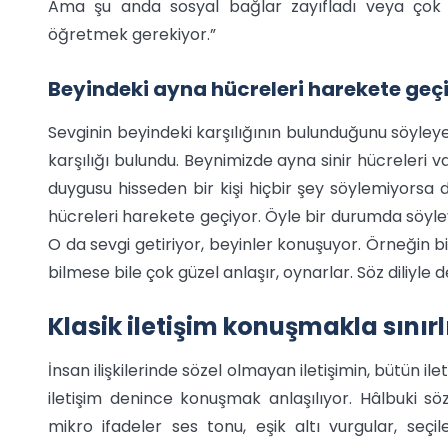
Ama şu anda sosyal bağlar zayıfladı veya çok k
öğretmek gerekiyor.”
Beyindeki ayna hücreleri harekete geç
Sevginin beyindeki karşılığının bulunduğunu söyleye
karşılığı bulundu. Beynimizde ayna sinir hücreleri var
duygusu hisseden bir kişi hiçbir şey söylemiyorsa da
hücreleri harekete geçiyor. Öyle bir durumda söyleye
O da sevgi getiriyor, beyinler konuşuyor. Örneğin bi
bilmese bile çok güzel anlaşır, oynarlar. Söz diliyle d
Klasik iletişim konuşmakla sınırl
İnsan ilişkilerinde sözel olmayan iletişimin, bütün il
iletişim denince konuşmak anlaşılıyor. Hâlbuki s
mikro ifadeler ses tonu, eşik altı vurgular, seçi