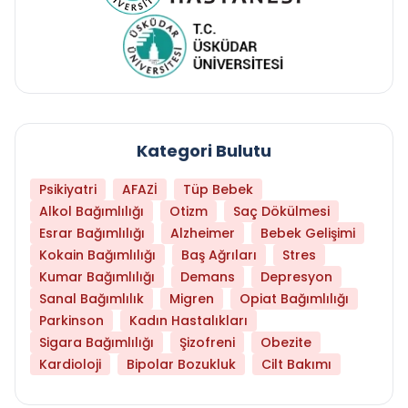
Kategori Bulutu
Psikiyatri
AFAZİ
Tüp Bebek
Alkol Bağımlılığı
Otizm
Saç Dökülmesi
Esrar Bağımlılığı
Alzheimer
Bebek Gelişimi
Kokain Bağımlılığı
Baş Ağrıları
Stres
Kumar Bağımlılığı
Demans
Depresyon
Sanal Bağımlılık
Migren
Opiat Bağımlılığı
Parkinson
Kadın Hastalıkları
Sigara Bağımlılığı
Şizofreni
Obezite
Kardioloji
Bipolar Bozukluk
Cilt Bakımı