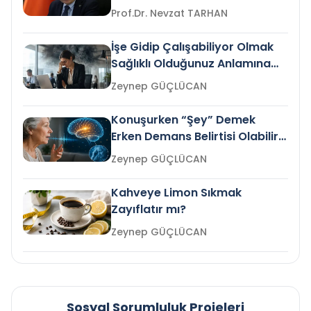
Prof.Dr. Nevzat TARHAN
İşe Gidip Çalışabiliyor Olmak
Sağlıklı Olduğunuz Anlamına
Gelir mi?
Zeynep GÜÇLÜCAN
Konuşurken “Şey” Demek
Erken Demans Belirtisi Olabilir
mi?
Zeynep GÜÇLÜCAN
Kahveye Limon Sıkmak
Zayıflatır mı?
Zeynep GÜÇLÜCAN
Sosyal Sorumluluk Projeleri