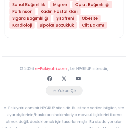
Sanal Bağımlılık
Migren
Opiat Bağımlılığı
Parkinson
Kadın Hastalıkları
Sigara Bağımlılığı
Şizofreni
Obezite
Kardioloji
Bipolar Bozukluk
Cilt Bakımı
©
2026
e-Psikiyatri.com
, bir NPGRUP sitesidir,
Faceebok
Twitter
Youtube
Yukarı Çık
e-Psikiyatri.com bir NPGRUP sitesidir. Bu sitede verilen bilgiler, site
ziyaretçilerinin/hastaların hekimleriyle mevcut ilişkilerini ikame
etmek değil, desteklemek için tasarlanmıştır. Bu sitede yer alan