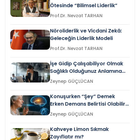
Ötesinde “Bilimsel Liderlik”
Prof.Dr. Nevzat TARHAN
Nöroliderlik ve Vicdani Zekâ:
Geleceğin Liderlik Modeli
Prof.Dr. Nevzat TARHAN
İşe Gidip Çalışabiliyor Olmak
Sağlıklı Olduğunuz Anlamına
Gelir mi?
Zeynep GÜÇLÜCAN
Konuşurken “Şey” Demek
Erken Demans Belirtisi Olabilir
mi?
Zeynep GÜÇLÜCAN
Kahveye Limon Sıkmak
Zayıflatır mı?