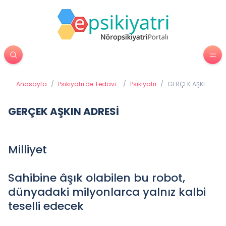
Anasayfa
/
Psikiyatri'de Tedavi
/
Psikiyatri
/
GERÇEK AŞKIN
Yöntemleri
ADRESİ
GERÇEK AŞKIN ADRESİ
Milliyet
Sahibine âşık olabilen bu robot,
dünyadaki milyonlarca yalnız kalbi
teselli edecek