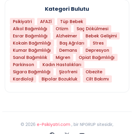
Kategori Bulutu
Psikiyatri
AFAZİ
Tüp Bebek
Alkol Bağımlılığı
Otizm
Saç Dökülmesi
Esrar Bağımlılığı
Alzheimer
Bebek Gelişimi
Kokain Bağımlılığı
Baş Ağrıları
Stres
Kumar Bağımlılığı
Demans
Depresyon
Sanal Bağımlılık
Migren
Opiat Bağımlılığı
Parkinson
Kadın Hastalıkları
Sigara Bağımlılığı
Şizofreni
Obezite
Kardioloji
Bipolar Bozukluk
Cilt Bakımı
©
2026
e-Psikiyatri.com
, bir NPGRUP sitesidir,