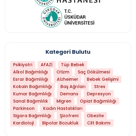
Kategori Bulutu
Psikiyatri
AFAZİ
Tüp Bebek
Alkol Bağımlılığı
Otizm
Saç Dökülmesi
Esrar Bağımlılığı
Alzheimer
Bebek Gelişimi
Kokain Bağımlılığı
Baş Ağrıları
Stres
Kumar Bağımlılığı
Demans
Depresyon
Sanal Bağımlılık
Migren
Opiat Bağımlılığı
Parkinson
Kadın Hastalıkları
Sigara Bağımlılığı
Şizofreni
Obezite
Kardioloji
Bipolar Bozukluk
Cilt Bakımı