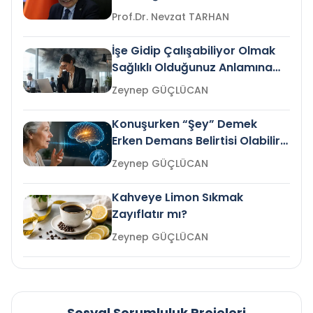
Prof.Dr. Nevzat TARHAN
İşe Gidip Çalışabiliyor Olmak
Sağlıklı Olduğunuz Anlamına
Gelir mi?
Zeynep GÜÇLÜCAN
Konuşurken “Şey” Demek
Erken Demans Belirtisi Olabilir
mi?
Zeynep GÜÇLÜCAN
Kahveye Limon Sıkmak
Zayıflatır mı?
Zeynep GÜÇLÜCAN
Sosyal Sorumluluk Projeleri