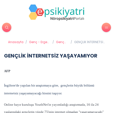
Anasayfa
/
Genç - Ergen
/
Genç
/
GENÇLİK İNTERNETSİZ
Psikiyatrisi
Gelişimi
YAŞAYAMIYOR
GENÇLİK İNTERNETSİZ YAŞAYAMIYOR
AFP
İngiltere'de yapılan bir araştırmaya göre, gençlerin büyük bölümü
internetsiz yaşayamayacağı hissini taşıyor.
Online hayır kuruluşu YouthNet'in yayımladığı araştırmada, 16 ila 24
yaşlarındaki gençlerin yüzde 75'inin internet olmadan "yaşayamayacağı"