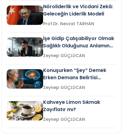
Nöroliderlik ve Vicdani Zekâ:
Geleceğin Liderlik Modeli
Prof.Dr. Nevzat TARHAN
İşe Gidip Çalışabiliyor Olmak
Sağlıklı Olduğunuz Anlamına
Gelir mi?
Zeynep GÜÇLÜCAN
Konuşurken “Şey” Demek
Erken Demans Belirtisi
Olabilir mi?
Zeynep GÜÇLÜCAN
Kahveye Limon Sıkmak
Zayıflatır mı?
Zeynep GÜÇLÜCAN