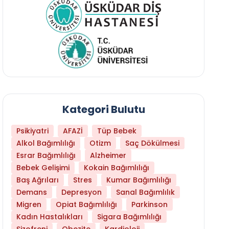
Kategori Bulutu
Psikiyatri
AFAZİ
Tüp Bebek
Alkol Bağımlılığı
Otizm
Saç Dökülmesi
Esrar Bağımlılığı
Alzheimer
Bebek Gelişimi
Kokain Bağımlılığı
Baş Ağrıları
Stres
Kumar Bağımlılığı
Daha Az Protein Tüketmek Yaşlanmayı Yava
Demans
Depresyon
Sanal Bağımlılık
Migren
Opiat Bağımlılığı
Parkinson
Kadın Hastalıkları
Sigara Bağımlılığı