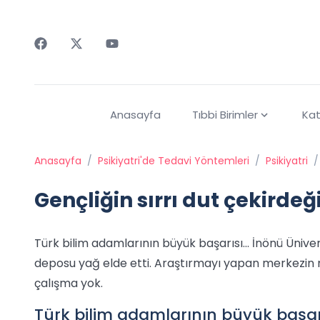
Faceebok
Twitter
Youtube
Anasayfa
Tıbbi Birimler
Kat
Anasayfa
/
Psikiyatri'de Tedavi Yöntemleri
/
Psikiyatri
/
Gençliğin sırrı dut çekirde
Türk bilim adamlarının büyük başarısı... İnönü Ünive
deposu yağ elde etti. Araştırmayı yapan merkezin 
çalışma yok.
Türk bilim adamlarının büyük başarıs