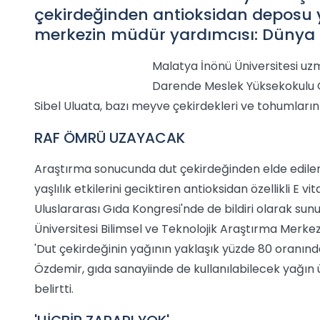
çekirdeğinden antioksidan deposu y
merkezin müdür yardımcısı: Dünya l
Malatya İnönü Üniversitesi uzm
Darende Meslek Yüksekokulu Gı
Sibel Uluata, bazı meyve çekirdekleri ve tohumların y
RAF ÖMRÜ UZAYACAK
Araştırma sonucunda dut çekirdeğinden elde edilen 
yaşlılık etkilerini geciktiren antioksidan özellikli E v
Uluslararası Gıda Kongresi'nde de bildiri olarak su
Üniversitesi Bilimsel ve Teknolojik Araştırma Merke
'Dut çekirdeğinin yağının yaklaşık yüzde 80 oranında
Özdemir, gıda sanayiinde de kullanılabilecek yağın ü
belirtti.