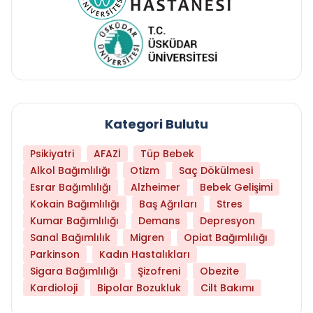
Kategori Bulutu
Psikiyatri
AFAZİ
Tüp Bebek
Alkol Bağımlılığı
Otizm
Saç Dökülmesi
Esrar Bağımlılığı
Alzheimer
Bebek Gelişimi
Kokain Bağımlılığı
Baş Ağrıları
Stres
Kumar Bağımlılığı
Demans
Depresyon
Sanal Bağımlılık
Migren
Opiat Bağımlılığı
Parkinson
Kadın Hastalıkları
Sigara Bağımlılığı
Şizofreni
Obezite
Kardioloji
Bipolar Bozukluk
Cilt Bakımı