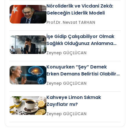
Nöroliderlik ve Vicdani Zekâ:
Geleceğin Liderlik Modeli
Prof.Dr. Nevzat TARHAN
İşe Gidip Çalışabiliyor Olmak
Sağlıklı Olduğunuz Anlamına
Gelir mi?
Zeynep GÜÇLÜCAN
Konuşurken “Şey” Demek
Erken Demans Belirtisi Olabilir
mi?
Zeynep GÜÇLÜCAN
Kahveye Limon Sıkmak
Zayıflatır mı?
Zeynep GÜÇLÜCAN