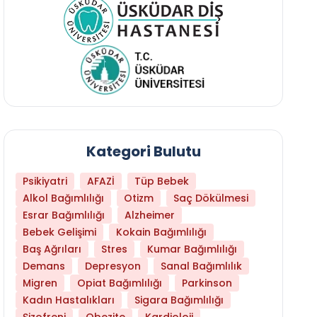
Kategori Bulutu
Psikiyatri
AFAZİ
Tüp Bebek
Alkol Bağımlılığı
Otizm
Saç Dökülmesi
Esrar Bağımlılığı
Alzheimer
Bebek Gelişimi
Kokain Bağımlılığı
Baş Ağrıları
Stres
Kumar Bağımlılığı
Daha Az Protein Tüketmek Yaşlanmayı Yava
Demans
Depresyon
Sanal Bağımlılık
Migren
Opiat Bağımlılığı
Parkinson
Kadın Hastalıkları
Sigara Bağımlılığı