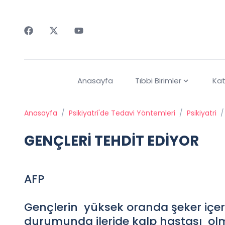
Faceebok
Twitter
Youtube
Anasayfa
Tıbbi Birimler
Kat
Anasayfa
/
Psikiyatri'de Tedavi Yöntemleri
/
Psikiyatri
/
GENÇLERİ TEHDİT EDİYOR
AFP
Gençlerin yüksek oranda şeker içer
durumunda ileride kalp hastası olma