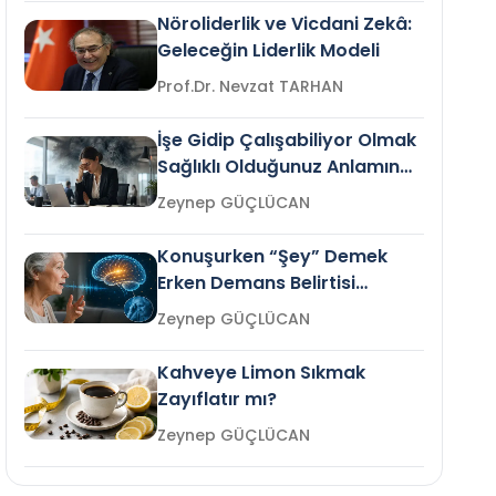
Nöroliderlik ve Vicdani Zekâ:
Geleceğin Liderlik Modeli
Prof.Dr. Nevzat TARHAN
İşe Gidip Çalışabiliyor Olmak
Sağlıklı Olduğunuz Anlamına
Gelir mi?
Zeynep GÜÇLÜCAN
Konuşurken “Şey” Demek
Erken Demans Belirtisi
Olabilir mi?
Zeynep GÜÇLÜCAN
Kahveye Limon Sıkmak
Zayıflatır mı?
Zeynep GÜÇLÜCAN