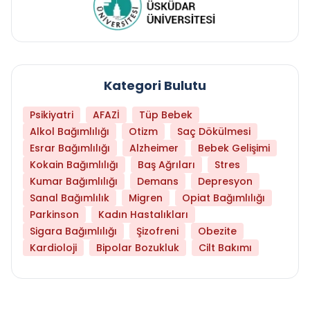
Kategori Bulutu
Psikiyatri
AFAZİ
Tüp Bebek
Alkol Bağımlılığı
Otizm
Saç Dökülmesi
Esrar Bağımlılığı
Alzheimer
Bebek Gelişimi
Kokain Bağımlılığı
Baş Ağrıları
Stres
Kumar Bağımlılığı
Demans
Depresyon
Sanal Bağımlılık
Migren
Opiat Bağımlılığı
Parkinson
Kadın Hastalıkları
Sigara Bağımlılığı
Şizofreni
Obezite
Kardioloji
Bipolar Bozukluk
Cilt Bakımı