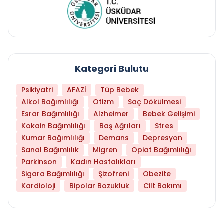
Kategori Bulutu
Psikiyatri
AFAZİ
Tüp Bebek
Alkol Bağımlılığı
Otizm
Saç Dökülmesi
Esrar Bağımlılığı
Alzheimer
Bebek Gelişimi
Kokain Bağımlılığı
Baş Ağrıları
Stres
Kumar Bağımlılığı
Demans
Depresyon
Sanal Bağımlılık
Migren
Opiat Bağımlılığı
Parkinson
Kadın Hastalıkları
Sigara Bağımlılığı
Şizofreni
Obezite
Kardioloji
Bipolar Bozukluk
Cilt Bakımı