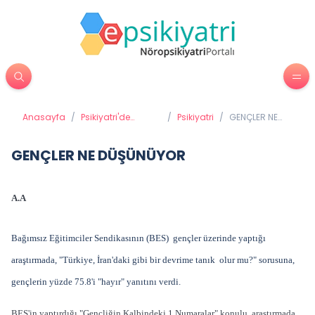
Anasayfa
/
Psikiyatri'de
/
Psikiyatri
/
GENÇLER NE
Tedavi Yöntemleri
DÜŞÜNÜYOR
GENÇLER NE DÜŞÜNÜYOR
A.A
Bağımsız Eğitimciler Sendikasının (BES) gençler üzerinde yaptığı
araştırmada, "Türkiye, İran'daki gibi bir devrime tanık olur mu?" sorusuna,
gençlerin yüzde 75.8'i "hayır" yanıtını verdi.
BES'in yaptırdığı "Gençliğin Kalbindeki 1 Numaralar" konulu araştırmada,