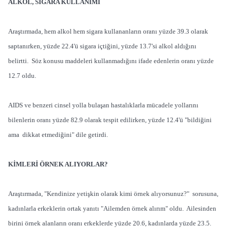
ALKOL, SİGARA KULLANIMI
Araştırmada, hem alkol hem sigara kullananların oranı yüzde 39.3 olarak
saptanırken, yüzde 22.4'ü sigara içtiğini, yüzde 13.7'si alkol aldığını
belirtti. Söz konusu maddeleri kullanmadığını ifade edenlerin oranı yüzde
12.7 oldu.
AIDS ve benzeri cinsel yolla bulaşan hastalıklarla mücadele yollarını
bilenlerin oranı yüzde 82.9 olarak tespit edilirken, yüzde 12.4'ü "bildiğini
ama dikkat etmediğini" dile getirdi.
KİMLERİ ÖRNEK ALIYORLAR?
Araştırmada, "Kendinize yetişkin olarak kimi örnek alıyorsunuz?" sorusuna,
kadınlarla erkeklerin ortak yanıtı "Ailemden örnek alırım" oldu. Ailesinden
birini örnek alanların oranı erkeklerde yüzde 20.6, kadınlarda yüzde 23.5.