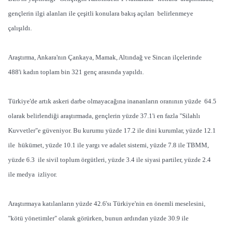
gençlerin ilgi alanları ile çeşitli konulara bakış açıları belirlenmeye
çalışıldı.
Araştırma, Ankara'nın Çankaya, Mamak, Altındağ ve Sincan ilçelerinde
488'i kadın toplam bin 321 genç arasında yapıldı.
Türkiye'de artık askeri darbe olmayacağına inananların oranının yüzde 64.5
olarak belirlendiği araştırmada, gençlerin yüzde 37.1'i en fazla "Silahlı
Kuvvetler"e güveniyor. Bu kurumu yüzde 17.2 ile dini kurumlar, yüzde 12.1
ile hükümet, yüzde 10.1 ile yargı ve adalet sistemi, yüzde 7.8 ile TBMM,
yüzde 6.3 ile sivil toplum örgütleri, yüzde 3.4 ile siyasi partiler, yüzde 2.4
ile medya izliyor.
Araştırmaya katılanların yüzde 42.6'sı Türkiye'nin en önemli meselesini,
"kötü yönetimler" olarak görürken, bunun ardından yüzde 30.9 ile