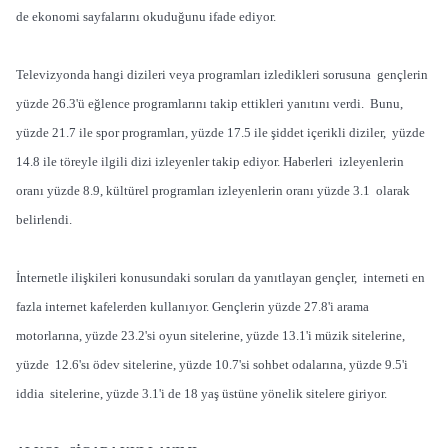
de ekonomi sayfalarını okuduğunu ifade ediyor.
Televizyonda hangi dizileri veya programları izledikleri sorusuna gençlerin
yüzde 26.3'ü eğlence programlarını takip ettikleri yanıtını verdi. Bunu,
yüzde 21.7 ile spor programları, yüzde 17.5 ile şiddet içerikli diziler, yüzde
14.8 ile töreyle ilgili dizi izleyenler takip ediyor. Haberleri izleyenlerin
oranı yüzde 8.9, kültürel programları izleyenlerin oranı yüzde 3.1 olarak
belirlendi.
İnternetle ilişkileri konusundaki soruları da yanıtlayan gençler, interneti en
fazla internet kafelerden kullanıyor. Gençlerin yüzde 27.8'i arama
motorlarına, yüzde 23.2'si oyun sitelerine, yüzde 13.1'i müzik sitelerine,
yüzde 12.6'sı ödev sitelerine, yüzde 10.7'si sohbet odalarına, yüzde 9.5'i
iddia sitelerine, yüzde 3.1'i de 18 yaş üstüne yönelik sitelere giriyor.