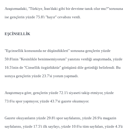
Araştırmadaki, "Türkiye, İran'daki gibi bir devrime tanık olur mu?"sorusuna
ise gençlerin yüzde 75.8'i "hayır" cevabını verdi.
EŞCİNSELLİK
"Eşcinsellik konusunda ne düşündükleri" sorusuna gençlerin yüzde
59.8'inin "Kesinlikle benimsemiyorum" yanıtını verdiği araştırmada, yüzde
16.5'inin de "Cinsellik özgürlüktür" görüşünü dile getirdiği belirlendi. Bu
soruya gençlerin yüzde 23.7'si yorum yapmadı.
Araştırmaya göre, gençlerin yüzde 72.1'i siyaseti takip etmiyor, yüzde
73.6'sı spor yapmıyor, yüzde 43.7'si gazete okumuyor.
Gazete okuyanların yüzde 29.8'i spor sayfalarını, yüzde 26.9'u magazin
sayfalarını, yüzde 17.5'i ilk sayfayı, yüzde 10.6'sı tüm sayfaları, yüzde 4.3'ü