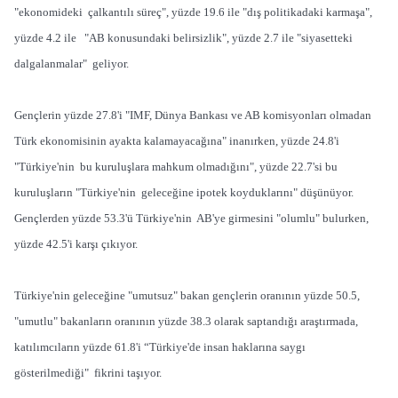
"ekonomideki çalkantılı süreç", yüzde 19.6 ile "dış politikadaki karmaşa",
yüzde 4.2 ile "AB konusundaki belirsizlik", yüzde 2.7 ile "siyasetteki
dalgalanmalar" geliyor.
Gençlerin yüzde 27.8'i "IMF, Dünya Bankası ve AB komisyonları olmadan
Türk ekonomisinin ayakta kalamayacağına" inanırken, yüzde 24.8'i
"Türkiye'nin bu kuruluşlara mahkum olmadığını", yüzde 22.7'si bu
kuruluşların "Türkiye'nin geleceğine ipotek koyduklarını" düşünüyor.
Gençlerden yüzde 53.3'ü Türkiye'nin AB'ye girmesini "olumlu" bulurken,
yüzde 42.5'i karşı çıkıyor.
Türkiye'nin geleceğine "umutsuz" bakan gençlerin oranının yüzde 50.5,
"umutlu" bakanların oranının yüzde 38.3 olarak saptandığı araştırmada,
katılımcıların yüzde 61.8'i “Türkiye'de insan haklarına saygı
gösterilmediği" fikrini taşıyor.