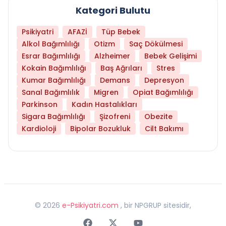
Kategori Bulutu
Psikiyatri
AFAZİ
Tüp Bebek
Alkol Bağımlılığı
Otizm
Saç Dökülmesi
Esrar Bağımlılığı
Alzheimer
Bebek Gelişimi
Kokain Bağımlılığı
Baş Ağrıları
Stres
Kumar Bağımlılığı
Demans
Depresyon
Sanal Bağımlılık
Migren
Opiat Bağımlılığı
Parkinson
Kadın Hastalıkları
Sigara Bağımlılığı
Şizofreni
Obezite
Kardioloji
Bipolar Bozukluk
Cilt Bakımı
©
2026
e-Psikiyatri.com
, bir NPGRUP sitesidir,