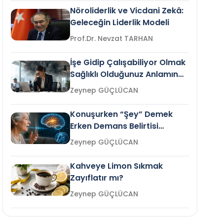
Nöroliderlik ve Vicdani Zekâ:
Geleceğin Liderlik Modeli
Prof.Dr. Nevzat TARHAN
İşe Gidip Çalışabiliyor Olmak
Sağlıklı Olduğunuz Anlamına
Gelir mi?
Zeynep GÜÇLÜCAN
Konuşurken “Şey” Demek
Erken Demans Belirtisi
Olabilir mi?
Zeynep GÜÇLÜCAN
Kahveye Limon Sıkmak
Zayıflatır mı?
Zeynep GÜÇLÜCAN