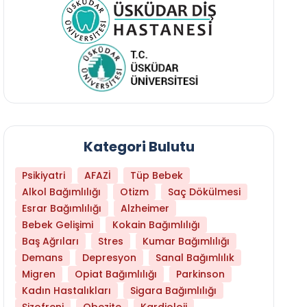
Kategori Bulutu
Psikiyatri
AFAZİ
Tüp Bebek
Alkol Bağımlılığı
Otizm
Saç Dökülmesi
Esrar Bağımlılığı
Alzheimer
Bebek Gelişimi
Kokain Bağımlılığı
Baş Ağrıları
Stres
Kumar Bağımlılığı
Daha Az Protein Tüketmek Yaşlanmayı Yava
Demans
Depresyon
Sanal Bağımlılık
Migren
Opiat Bağımlılığı
Parkinson
Kadın Hastalıkları
Sigara Bağımlılığı