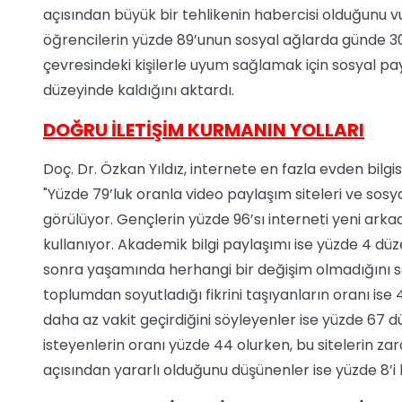
açısından büyük bir tehlikenin habercisi olduğunu vu
öğrencilerin yüzde 89’unun sosyal ağlarda günde 30 d
çevresindeki kişilerle uyum sağlamak için sosyal pa
düzeyinde kaldığını aktardı.
DOĞRU İLETİŞİM KURMANIN YOLLARI
Doç. Dr. Özkan Yıldız, internete en fazla evden bilgisa
"Yüzde 79’luk oranla video paylaşım siteleri ve sosya
görülüyor. Gençlerin yüzde 96’sı interneti yeni ar
kullanıyor. Akademik bilgi paylaşımı ise yüzde 4 dü
sonra yaşamında herhangi bir değişim olmadığını söy
toplumdan soyutladığı fikrini taşıyanların oranı ise 
daha az vakit geçirdiğini söyleyenler ise yüzde 67 düz
isteyenlerin oranı yüzde 44 olurken, bu sitelerin zar
açısından yararlı olduğunu düşünenler ise yüzde 8’i 