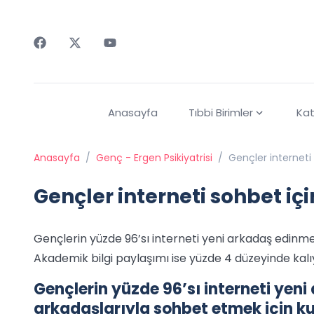
Faceebok
Twitter
Youtube
Anasayfa
Tıbbi Birimler
Kat
Anasayfa
/
Genç - Ergen Psikiyatrisi
/
Gençler interneti 
Gençler interneti sohbet içi
Gençlerin yüzde 96’sı interneti yeni arkadaş edinme
Akademik bilgi paylaşımı ise yüzde 4 düzeyinde kalı
Gençlerin yüzde 96’sı interneti yen
arkadaşlarıyla sohbet etmek için ku