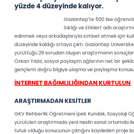
yüzde 4 düzeyinde kalıyor.
Gaziantep'te 500 lise öğrenci
Sıklığı ve Etkileri’ adlı araşt
edinmek veya arkadaşlarıyla sohbet etmek için kull
düzeyinde kaldığı ortaya çıktı. Gaziantep Üniversite
yürüttüğü 29 sorudan oluşan araştırmanın sonuçları
Özkan Yıldız, sosyal paylaşım ağlarının net bir şekild
gençlerin doğru bilgiye ulaşma ve paylaşma konusund
İNTERNET BAĞIMLILIĞINDAN KURTULUN
ARAŞTIRMADAN KESİTLER
GKV Rehberlik Öğretmeni İpek Kundak, Sosyoloji Ö
yürütülen araştırmada yeni neslin sanal ortamda ile
tutuk olduğu sonucunun çıktığını kaydeden proje ba