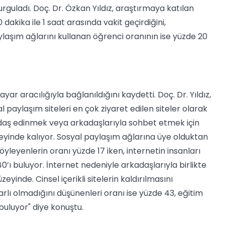
rguladı. Doç. Dr. Özkan Yıldız, araştırmaya katılan
akika ile 1 saat arasında vakit geçirdiğini,
ylaşım ağlarını kullanan öğrenci oranının ise yüzde 20
yar aracılığıyla bağlanıldığını kaydetti. Doç. Dr. Yıldız,
l paylaşım siteleri en çok ziyaret edilen siteler olarak
kadaş edinmek veya arkadaşlarıyla sohbet etmek için
zeyinde kalıyor. Sosyal paylaşım ağlarına üye olduktan
leyenlerin oranı yüzde 17 iken, internetin insanları
40’ı buluyor. İnternet nedeniyle arkadaşlarıyla birlikte
eyinde. Cinsel içerikli sitelerin kaldırılmasını
arlı olmadığını düşünenleri oranı ise yüzde 43, eğitim
buluyor" diye konuştu.