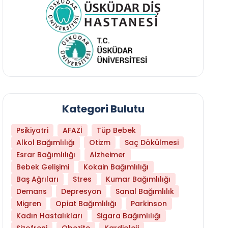
Kategori Bulutu
Psikiyatri
AFAZİ
Tüp Bebek
Alkol Bağımlılığı
Otizm
Saç Dökülmesi
Esrar Bağımlılığı
Alzheimer
Bebek Gelişimi
Kokain Bağımlılığı
Baş Ağrıları
Stres
Kumar Bağımlılığı
Daha Az Protein Tüketmek Yaşlanmayı Yava
Demans
Depresyon
Sanal Bağımlılık
Migren
Opiat Bağımlılığı
Parkinson
Kadın Hastalıkları
Sigara Bağımlılığı