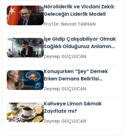
Nöroliderlik ve Vicdani Zekâ:
Geleceğin Liderlik Modeli
Prof.Dr. Nevzat TARHAN
İşe Gidip Çalışabiliyor Olmak
Sağlıklı Olduğunuz Anlamına
Gelir mi?
Zeynep GÜÇLÜCAN
Konuşurken “Şey” Demek
Erken Demans Belirtisi
Olabilir mi?
Zeynep GÜÇLÜCAN
Kahveye Limon Sıkmak
Zayıflatır mı?
Zeynep GÜÇLÜCAN