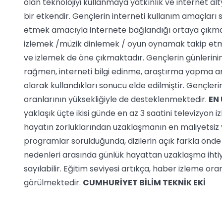
olan teknolojiyi kullanmaya yatkınlık ve internet a
bir etkendir. Gençlerin interneti kullanım amaçları
etmek amacıyla internete bağlandığı ortaya çıkma
izlemek /müzik dinlemek / oyun oynamak takip etme
ve izlemek de öne çıkmaktadır. Gençlerin günlerini
rağmen, interneti bilgi edinme, araştırma yapma 
olarak kullandıkları sonucu elde edilmiştir. Gençler
oranlarının yüksekliğiyle de desteklenmektedir.
EN
yaklaşık üçte ikisi günde en az 3 saatini televizyon
hayatın zorluklarından uzaklaşmanın en maliyetsiz y
programlar sorulduğunda, dizilerin açık farkla önde 
nedenleri arasında günlük hayattan uzaklaşma ihtiya
sayılabilir. Eğitim seviyesi artıkça, haber izleme oran
görülmektedir.
CUMHURİYET BİLİM TEKNİK EKİ