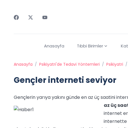
Faceebok
Twitter
Youtube
Anasayfa
Tıbbi Birimler
Kat
Anasayfa
/
Psikiyatri'de Tedavi Yöntemleri
/
Psikiyatri
/
Gençler interneti seviyor
Gençlerin yarıya yakını günde en az üç saatini inter
az üç saat
internet er
internette 