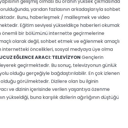
ltyapısının gelişmiş olması bu oranın yüksek çıkmasında
 sorulduğunda, yarıdan fazlasının arkadaşlarıyla sohbet
ktadır. Bunu, haberleşmek / mailleşmek ve video
ktedir. Eğitim seviyesi yükseldikçe haberleri okumak
n önemli bir bölümünü internette geçirmelerine
amaçlı olarak değil, sohbet etmek ve eğlenmek amaçlı
in internetteki öncelikleri, sosyal medyaya üye olma
 UCUZ EĞLENCE ARACI: TELEVİZYON
Gençlerin
 izleyerek geçirmektedir. Bu sonuç, televizyonun günlük
olu olduğu gerçeğiyle bağdaştırılabilir. En çok izlenen
olduğu görülmektedir. Dizilere olan bu ilginin
cı ve dizinin içerisinde verilen yaşantıya özenme
ın yükseldiği, buna karşılık dizilerin ağırlığının düştüğü