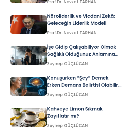
Prof.Dr. Nevzat TARHAN
Nöroliderlik ve Vicdani Zekâ:
Geleceğin Liderlik Modeli
Prof.Dr. Nevzat TARHAN
İşe Gidip Çalışabiliyor Olmak
Sağlıklı Olduğunuz Anlamına
Gelir mi?
Zeynep GÜÇLÜCAN
Konuşurken “Şey” Demek
Erken Demans Belirtisi Olabilir
mi?
Zeynep GÜÇLÜCAN
Kahveye Limon Sıkmak
Zayıflatır mı?
Zeynep GÜÇLÜCAN