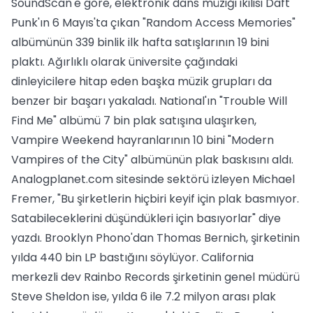
SoundScan'e göre, elektronik dans müziği ikilisi Daft
Punk'ın 6 Mayıs'ta çıkan "Random Access Memories"
albümünün 339 binlik ilk hafta satışlarının 19 bini
plaktı. Ağırlıklı olarak üniversite çağındaki
dinleyicilere hitap eden başka müzik grupları da
benzer bir başarı yakaladı. National'ın "Trouble Will
Find Me" albümü 7 bin plak satışına ulaşırken,
Vampire Weekend hayranlarının 10 bini "Modern
Vampires of the City" albümünün plak baskısını aldı.
Analogplanet.com sitesinde sektörü izleyen Michael
Fremer, "Bu şirketlerin hiçbiri keyif için plak basmıyor.
Satabileceklerini düşündükleri için basıyorlar" diye
yazdı. Brooklyn Phono'dan Thomas Bernich, şirketinin
yılda 440 bin LP bastığını söylüyor. California
merkezli dev Rainbo Records şirketinin genel müdürü
Steve Sheldon ise, yılda 6 ile 7.2 milyon arası plak