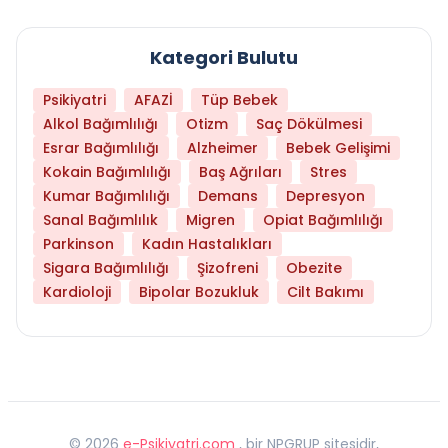
Kategori Bulutu
Psikiyatri
AFAZİ
Tüp Bebek
Alkol Bağımlılığı
Otizm
Saç Dökülmesi
Esrar Bağımlılığı
Alzheimer
Bebek Gelişimi
Kokain Bağımlılığı
Baş Ağrıları
Stres
Kumar Bağımlılığı
Demans
Depresyon
Sanal Bağımlılık
Migren
Opiat Bağımlılığı
Parkinson
Kadın Hastalıkları
Sigara Bağımlılığı
Şizofreni
Obezite
Kardioloji
Bipolar Bozukluk
Cilt Bakımı
©
2026
e-Psikiyatri.com
, bir NPGRUP sitesidir,