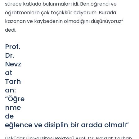
sürece katkıda bulunmaları idi. Ben öğrenci ve
öğretmenlere çok teşekkür ediyorum. Burada
kazanan ve kaybedenin olmadığını düşünüyoruz”
dedi.
Prof.
Dr.
Nevz
at
Tarh
an:
“Öğre
nme
de
eğlence ve disiplin bir arada olmalı”
Üsküdar Üniversitesi Rektörü Prof. Dr. Nevzat Tarhan