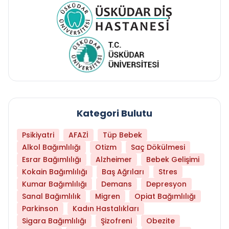
Kategori Bulutu
Psikiyatri
AFAZİ
Tüp Bebek
Alkol Bağımlılığı
Otizm
Saç Dökülmesi
Esrar Bağımlılığı
Alzheimer
Bebek Gelişimi
Kokain Bağımlılığı
Baş Ağrıları
Stres
Kumar Bağımlılığı
Demans
Depresyon
Sanal Bağımlılık
Migren
Opiat Bağımlılığı
Parkinson
Kadın Hastalıkları
Sigara Bağımlılığı
Şizofreni
Obezite