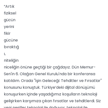
“Artık
fiziksel
gücün
yerini
fikir
gücüne
bıraktığ
ı,
niteliğin
niceliğin önüne geçtiği bir çağdayız. Dün Memur-
Sen'in 6. Olağan Genel Kurulu'nda bir konferansa
katıldım. Orada "İşin Geleceği: Tehditler ve Fırsatlar"
konusunu konuştuk. Türkiye’deki dijital dönüşümü
konuşurken içinde yaşadığımız koşulların teknoloji
gelişirken karşımıza çıkan fırsatlar ve tehditlerdi. Siz
yeni nesiller teknoloji ile doğuyor, teknoloji ile