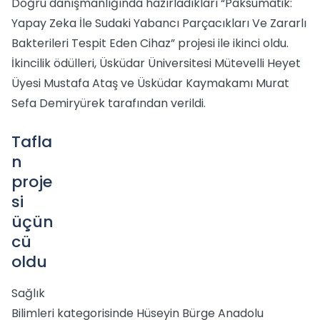
Doğru danışmanlığında hazırladıkları “Paksumatik:
Yapay Zeka İle Sudaki Yabancı Parçacıkları Ve Zararlı
Bakterileri Tespit Eden Cihaz” projesi ile ikinci oldu.
İkincilik ödülleri, Üsküdar Üniversitesi Mütevelli Heyet
Üyesi Mustafa Ataş ve Üsküdar Kaymakamı Murat
Sefa Demiryürek tarafından verildi.
Tafla
n
proje
si
üçün
cü
oldu
Sağlık
Bilimleri kategorisinde Hüseyin Bürge Anadolu