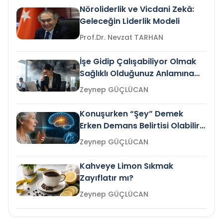
Nöroliderlik ve Vicdani Zekâ:
Geleceğin Liderlik Modeli
Prof.Dr. Nevzat TARHAN
İşe Gidip Çalışabiliyor Olmak
Sağlıklı Olduğunuz Anlamına
Gelir mi?
Zeynep GÜÇLÜCAN
Konuşurken “Şey” Demek
Erken Demans Belirtisi Olabilir
mi?
Zeynep GÜÇLÜCAN
Kahveye Limon Sıkmak
Zayıflatır mı?
Zeynep GÜÇLÜCAN