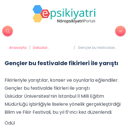
Anasayfa
/
Üsküdar
/
Gençler bu festivalde
Üniversitesi'nden
fikirleri ile yarıştı
Haberler
Gençler bu festivalde fikirleri ile yarıştı
Fikirleriyle yarıştılar, konser ve oyunlarla eğlendiler.
Gençler bu festivalde fikirleri ile yarıştı
Üsküdar Üniversitesi’nin İstanbul İl Milli Eğitim
Müdürlüğü işbirliğiyle liselere yönelik gerçekleştirdiği
Bilim ve Fikir Festivali, bu yıl 6’ıncı kez düzenlendi.
Ödül