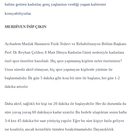
haline getiren kadınlar, genç yaşlarının verdiği yaşam kalitesini
koruyabiliyorlar.
MERDİVEN İNİP ÇIKIN
Acıbadem Maslak Hastanesi Fizik Tedavi ve Rehabilitasyon Bölüm Başkanı
Prof. Dr. Reyhan Çeliker, 8 Mart Dünya Kadınlar Günü nedeniyle kadınlara
özel spor önerileri hazırladı. Hiç spor yapmamış kişilere neler önerirsiniz?
Uzun süredir aktif olmayan, hiç spor yapmayan kişilerde yürüme ile
başlanmalıdır. İlk gün 5 dakika gibi kısa bir süre ile başlanır, her gün 1-2
dakika artırılır.
Daha aktif, sağlıklı bir kişi ise 20 dakika ile başlayabilir. Her iki durumda da
süre yavaş yavaş 60 dakikaya kadar uzatılır. Bu hedefe ulaştıktan sonra hafta
3-4 kez 45 dakika-bir saat yürüyüş yapılır. Eğer bu süre kişiye fazla geliyor
ise kısaltılır, ancak kesinlikle tümden bırakılmamalıdır. Dayanıklılık