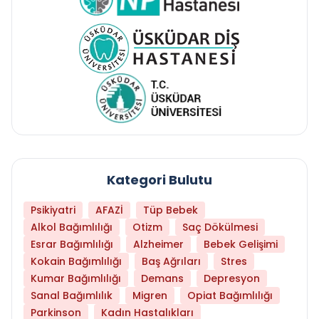
Kategori Bulutu
Psikiyatri
AFAZİ
Tüp Bebek
Alkol Bağımlılığı
Otizm
Saç Dökülmesi
Esrar Bağımlılığı
Alzheimer
Bebek Gelişimi
Kokain Bağımlılığı
Baş Ağrıları
Stres
Kumar Bağımlılığı
Demans
Depresyon
Sanal Bağımlılık
Migren
Opiat Bağımlılığı
Parkinson
Kadın Hastalıkları