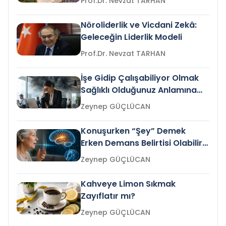
Prof.Dr. Nevzat TARHAN
Nöroliderlik ve Vicdani Zekâ:
Geleceğin Liderlik Modeli
Prof.Dr. Nevzat TARHAN
İşe Gidip Çalışabiliyor Olmak
Sağlıklı Olduğunuz Anlamına
Gelir mi?
Zeynep GÜÇLÜCAN
Konuşurken “Şey” Demek
Erken Demans Belirtisi Olabilir
mi?
Zeynep GÜÇLÜCAN
Kahveye Limon Sıkmak
Zayıflatır mı?
Zeynep GÜÇLÜCAN