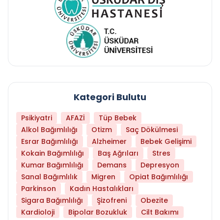
Kategori Bulutu
Psikiyatri
AFAZİ
Tüp Bebek
Alkol Bağımlılığı
Otizm
Saç Dökülmesi
Esrar Bağımlılığı
Alzheimer
Bebek Gelişimi
Kokain Bağımlılığı
Baş Ağrıları
Stres
Kumar Bağımlılığı
Demans
Depresyon
Sanal Bağımlılık
Migren
Opiat Bağımlılığı
Parkinson
Kadın Hastalıkları
Sigara Bağımlılığı
Şizofreni
Obezite
Kardioloji
Bipolar Bozukluk
Cilt Bakımı