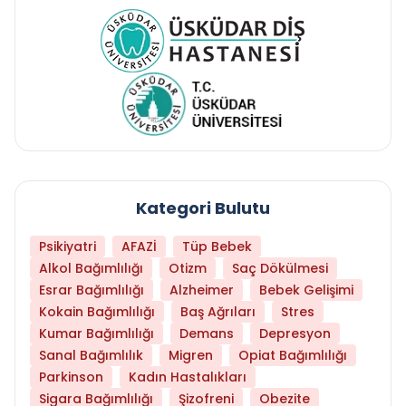
Kategori Bulutu
Psikiyatri
AFAZİ
Tüp Bebek
Alkol Bağımlılığı
Otizm
Saç Dökülmesi
Esrar Bağımlılığı
Alzheimer
Bebek Gelişimi
Kokain Bağımlılığı
Baş Ağrıları
Stres
Kumar Bağımlılığı
Demans
Depresyon
Sanal Bağımlılık
Migren
Opiat Bağımlılığı
Parkinson
Kadın Hastalıkları
Sigara Bağımlılığı
Şizofreni
Obezite