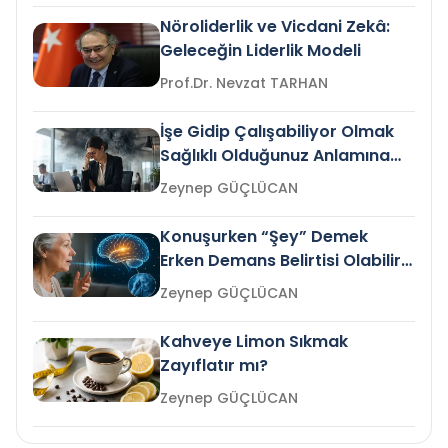
Nöroliderlik ve Vicdani Zekâ:
Geleceğin Liderlik Modeli
Prof.Dr. Nevzat TARHAN
İşe Gidip Çalışabiliyor Olmak
Sağlıklı Olduğunuz Anlamına
Gelir mi?
Zeynep GÜÇLÜCAN
Konuşurken “Şey” Demek
Erken Demans Belirtisi Olabilir
mi?
Zeynep GÜÇLÜCAN
Kahveye Limon Sıkmak
Zayıflatır mı?
Zeynep GÜÇLÜCAN