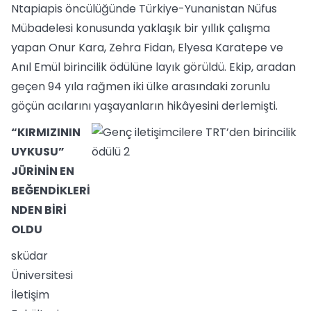
Ntapiapis öncülüğünde Türkiye-Yunanistan Nüfus
Mübadelesi konusunda yaklaşık bir yıllık çalışma
yapan Onur Kara, Zehra Fidan, Elyesa Karatepe ve
Anıl Emül birincilik ödülüne layık görüldü. Ekip, aradan
geçen 94 yıla rağmen iki ülke arasındaki zorunlu
göçün acılarını yaşayanların hikâyesini derlemişti.
“KIRMIZININ
UYKUSU”
JÜRİNİN EN
BEĞENDİKLERİ
NDEN BİRİ
OLDU
sküdar
Üniversitesi
İletişim