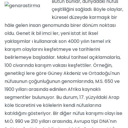
Bütün bunlar, dünyadaki nüfus
çeşitliliğini sağladı. Böyle olaylar,
küresel düzeyde karmaşık bir
hâle gelen insan genomunda birer dönüm noktası
oldu. Genet ik bil imci ler, yeni istat ist iksel
yaklaşımlar ı kullanarak son 4000 yılın temel ırk
karışım olaylarını keşfetmeye ve tarihlerini
belirlemeye başladılar. Makul tarihsel açıklamalarla,
100 civarında karışım vakası keşfettiler. Örneğin,
genetikçi lere göre Güney Akdeniz ve Ortadoğu'nun
nüfusunun çoğunluğunun genomlarında, M.S. 650 ve
1900 yılları arasında edinilen Afrika kaynaklı
segmentler bulunuyor. Bu durum, 17. yüzyıldaki Arap
köle ticaretini ve kölelerin kendi nüfuslarına
katıldığını gösteriyor. Bir diğer nüfus karışımı olayı ise
M.Ö. 990 ve 210 yılları arasında, Avrupa tipi DNA'nın