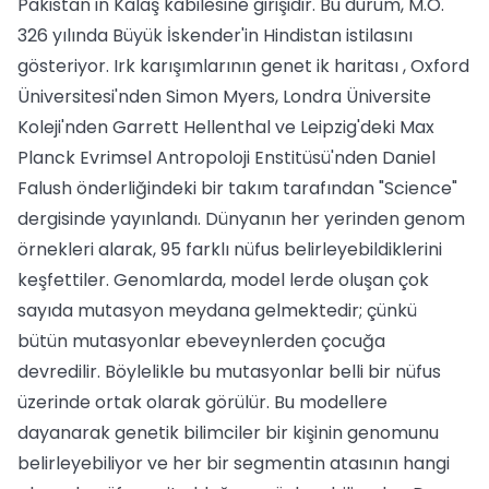
Pakistan'ın Kalaş kabilesine girişidir. Bu durum, M.Ö.
326 yılında Büyük İskender'in Hindistan istilasını
gösteriyor. Irk karışımlarının genet ik haritası , Oxford
Üniversitesi'nden Simon Myers, Londra Üniversite
Koleji'nden Garrett Hellenthal ve Leipzig'deki Max
Planck Evrimsel Antropoloji Enstitüsü'nden Daniel
Falush önderliğindeki bir takım tarafından "Science"
dergisinde yayınlandı. Dünyanın her yerinden genom
örnekleri alarak, 95 farklı nüfus belirleyebildiklerini
keşfettiler. Genomlarda, model lerde oluşan çok
sayıda mutasyon meydana gelmektedir; çünkü
bütün mutasyonlar ebeveynlerden çocuğa
devredilir. Böylelikle bu mutasyonlar belli bir nüfus
üzerinde ortak olarak görülür. Bu modellere
dayanarak genetik bilimciler bir kişinin genomunu
belirleyebiliyor ve her bir segmentin atasının hangi