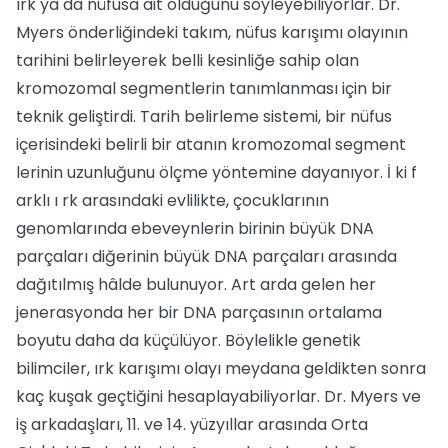
ırk ya da nüfusa ait olduğunu söyleyebiliyorlar. Dr.
Myers önderliğindeki takım, nüfus karışımı olayının
tarihini belirleyerek belli kesinliğe sahip olan
kromozomal segmentlerin tanımlanması için bir
teknik geliştirdi. Tarih belirleme sistemi, bir nüfus
içerisindeki belirli bir atanın kromozomal segment
lerinin uzunluğunu ölçme yöntemine dayanıyor. İ ki f
arklı ı rk arasındaki evlilikte, çocuklarının
genomlarında ebeveynlerin birinin büyük DNA
parçaları diğerinin büyük DNA parçaları arasında
dağıtılmış hâlde bulunuyor. Art arda gelen her
jenerasyonda her bir DNA parçasının ortalama
boyutu daha da küçülüyor. Böylelikle genetik
bilimciler, ırk karışımı olayı meydana geldikten sonra
kaç kuşak geçtiğini hesaplayabiliyorlar. Dr. Myers ve
iş arkadaşları, 11. ve 14. yüzyıllar arasında Orta