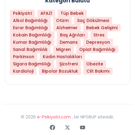
Kategori Bulutu
Psikiyatri
AFAZİ
Tüp Bebek
Alkol Bağımlılığı
Otizm
Saç Dökülmesi
Esrar Bağımlılığı
Alzheimer
Bebek Gelişimi
Kokain Bağımlılığı
Baş Ağrıları
Stres
Kumar Bağımlılığı
Demans
Depresyon
Sanal Bağımlılık
Migren
Opiat Bağımlılığı
Parkinson
Kadın Hastalıkları
Sigara Bağımlılığı
Şizofreni
Obezite
Kardioloji
Bipolar Bozukluk
Cilt Bakımı
©
2026
e-Psikiyatri.com
, bir NPGRUP sitesidir,
Faceebok
Twitter
Youtube