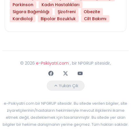
Parkinson
Kadın Hastalıkları
Sigara Bağımlılığı
Şizofreni
Obezite
Kardioloji
Bipolar Bozukluk
Cilt Bakımı
©
2026
e-Psikiyatri.com
, bir NPGRUP sitesidir,
Faceebok
Twitter
Youtube
Yukarı Çık
e-Psikiyatri.com bir NPGRUP sitesidir. Bu sitede verilen bilgiler, site
ziyaretçilerinin/hastaların hekimleriyle mevcut ilişkilerini ikame
etmek değil, desteklemek için tasarlanmıştır. Bu sitede yer alan
bilgiler bir hekime danışmanın yerine geçmez. Tüm hakları saklıdır.