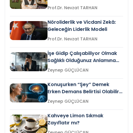
Prof.Dr. Nevzat TARHAN
Nöroliderlik ve Vicdani Zekâ:
Geleceğin Liderlik Modeli
Prof.Dr. Nevzat TARHAN
İşe Gidip Çalışabiliyor Olmak
Sağlıklı Olduğunuz Anlamına
Gelir mi?
Zeynep GÜÇLÜCAN
Konuşurken “Şey” Demek
Erken Demans Belirtisi Olabilir
mi?
Zeynep GÜÇLÜCAN
Kahveye Limon Sıkmak
Zayıflatır mı?
Zeynep GÜÇLÜCAN