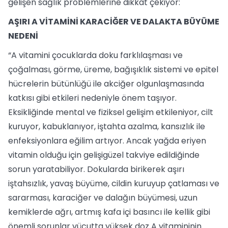
gelişen sağlık problemlerine dikkat çekiyor:
AŞIRI A VİTAMİNİ KARACİĞER VE DALAKTA BÜYÜME
NEDENİ
“A vitamini çocuklarda doku farklılaşması ve
çoğalması, görme, üreme, bağışıklık sistemi ve epitel
hücrelerin bütünlüğü ile akciğer olgunlaşmasında
katkısı gibi etkileri nedeniyle önem taşıyor.
Eksikliğinde mental ve fiziksel gelişim etkileniyor, cilt
kuruyor, kabuklanıyor, iştahta azalma, kansızlık ile
enfeksiyonlara eğilim artıyor. Ancak yağda eriyen
vitamin olduğu için gelişigüzel takviye edildiğinde
sorun yaratabiliyor. Dokularda birikerek aşırı
iştahsızlık, yavaş büyüme, cildin kuruyup çatlaması ve
sararması, karaciğer ve dalağın büyümesi, uzun
kemiklerde ağrı, artmış kafa içi basıncı ile kellik gibi
önemli sorunlar vücutta yüksek doz A vitamininin