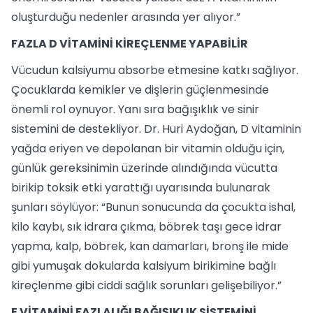
oluşturduğu nedenler arasında yer alıyor.”
FAZLA D VİTAMİNİ KİREÇLENME YAPABİLİR
Vücudun kalsiyumu absorbe etmesine katkı sağlıyor.
Çocuklarda kemikler ve dişlerin güçlenmesinde
önemli rol oynuyor. Yanı sıra bağışıklık ve sinir
sistemini de destekliyor. Dr. Huri Aydoğan, D vitaminin
yağda eriyen ve depolanan bir vitamin olduğu için,
günlük gereksinimin üzerinde alındığında vücutta
birikip toksik etki yarattığı uyarısında bulunarak
şunları söylüyor: “Bunun sonucunda da çocukta ishal,
kilo kaybı, sık idrara çıkma, böbrek taşı gece idrar
yapma, kalp, böbrek, kan damarları, bronş ile mide
gibi yumuşak dokularda kalsiyum birikimine bağlı
kireçlenme gibi ciddi sağlık sorunları gelişebiliyor.”
E VİTAMİNİ FAZLALIĞI BAĞIŞIKLIK SİSTEMİNİ