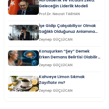
Nöroliderlik ve Vicdani Zekâ:
Geleceğin Liderlik Modeli
Prof.Dr. Nevzat TARHAN
İşe Gidip Çalışabiliyor Olmak
Sağlıklı Olduğunuz Anlamına
Gelir mi?
Zeynep GÜÇLÜCAN
Konuşurken “Şey” Demek
Erken Demans Belirtisi Olabilir
mi?
Zeynep GÜÇLÜCAN
Kahveye Limon Sıkmak
Zayıflatır mı?
Zeynep GÜÇLÜCAN