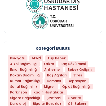
Kategori Bulutu
Psikiyatri
AFAZİ
Tüp Bebek
Alkol Bağımlılığı
Otizm
Saç Dökülmesi
Esrar Bağımlılığı
Alzheimer
Bebek Gelişimi
Kokain Bağımlılığı
Baş Ağrıları
Stres
Kumar Bağımlılığı
Demans
Depresyon
Sanal Bağımlılık
Migren
Opiat Bağımlılığı
Parkinson
Kadın Hastalıkları
Sigara Bağımlılığı
Şizofreni
Obezite
Kardioloji
Bipolar Bozukluk
Cilt Bakımı