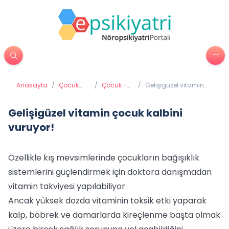
Anasayfa
/
Çocuk
/
Çocuk -
/
Gelişigüzel vitamin
Psikiyatrisi
Aile
çocuk kalbini
İletişimi
vuruyor!
Gelişigüzel vitamin çocuk kalbini
vuruyor!
Özellikle kış mevsimlerinde çocukların bağışıklık
sistemlerini güçlendirmek için doktora danışmadan
vitamin takviyesi yapılabiliyor.
Ancak yüksek dozda vitaminin toksik etki yaparak
kalp, böbrek ve damarlarda kireçlenme başta olmak