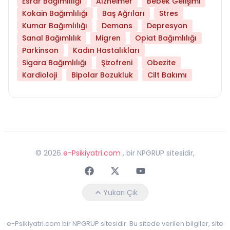
Esrar Bağımlılığı
Alzheimer
Bebek Gelişimi
Kokain Bağımlılığı
Baş Ağrıları
Stres
Kumar Bağımlılığı
Demans
Depresyon
Sanal Bağımlılık
Migren
Opiat Bağımlılığı
Parkinson
Kadın Hastalıkları
Sigara Bağımlılığı
Şizofreni
Obezite
Kardioloji
Bipolar Bozukluk
Cilt Bakımı
©
2026
e-Psikiyatri.com
, bir NPGRUP sitesidir,
Faceebok
Twitter
Youtube
Yukarı Çık
e-Psikiyatri.com bir NPGRUP sitesidir. Bu sitede verilen bilgiler, site